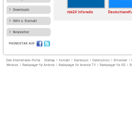
Downloads
E LIVE
tagesschau24
rbb24 Inforadio
Deutschlandf
Beats
Hilfe & Kontakt
Newsletter
PHONOSTAR AUF
Dein Internetradio-Portal :
Sitemap
|
Kontakt
|
Impressum
|
Datenschutz
|
Entwickler
|
Windows
|
Radioplayer für Android
|
Radioplayer für Android TV
|
Radioplayer für iOS
|
R