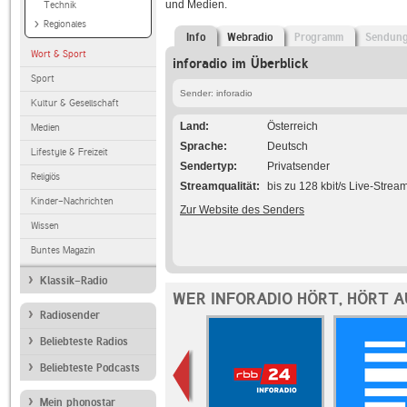
und Medien.
Technik
Regionales
Info
Webradio
Programm
Sendun
Wort & Sport
inforadio im Überblick
Sport
Sender: inforadio
Kultur & Gesellschaft
Land
Österreich
Medien
Sprache
Deutsch
Lifestyle & Freizeit
Sendertyp
Privatsender
Religiös
Streamqualität
bis zu 128 kbit/s Live-Strea
Kinder-Nachrichten
Zur Website des Senders
Wissen
Buntes Magazin
Klassik-Radio
WER INFORADIO HÖRT, HÖRT 
Radiosender
Beliebteste Radios
Beliebteste Podcasts
Mein phonostar