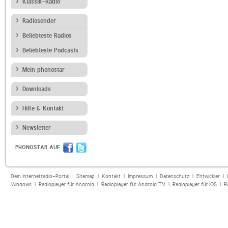
Klassik-Radio
Radiosender
Beliebteste Radios
Beliebteste Podcasts
Mein phonostar
Downloads
Hilfe & Kontakt
Newsletter
PHONOSTAR AUF
Dein Internetradio-Portal :
Sitemap
|
Kontakt
|
Impressum
|
Datenschutz
|
Entwickler
|
Windows
|
Radioplayer für Android
|
Radioplayer für Android TV
|
Radioplayer für iOS
|
R