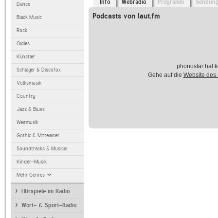
Info
Webradio
Programm
Sendun
Dance
Podcasts von laut.fm
Black Music
Rock
Oldies
Künstler
phonostar hat k
Schlager & Discofox
Gehe auf die
Website des
Volksmusik
Country
Jazz & Blues
Weltmusik
Gothic & Mittelalter
Soundtracks & Musical
Kinder-Musik
Mehr Genres
Hörspiele im Radio
Wort- & Sport-Radio