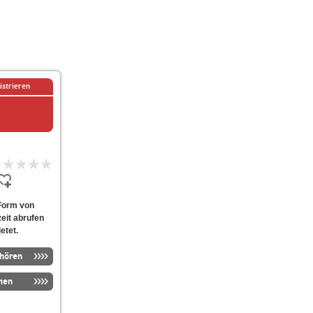
istrieren
 Form von
eit abrufen
etet.
nhören
men