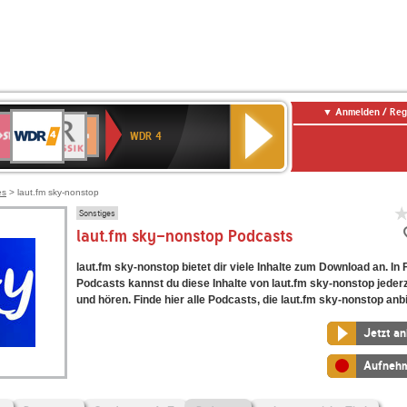
Anmelden / Reg
WDR
WR3
BR-
Deutschlandfunk
NDR
Deutschlandfunk
SWR
4
WDR 4
KLASSIK
2
Kultur
Kultur
E
ENNE
es
> laut.fm sky-nonstop
Sonstiges
laut.fm sky-nonstop Podcasts
laut.fm sky-nonstop bietet dir viele Inhalte zum Download an. In
Podcasts kannst du diese Inhalte von laut.fm sky-nonstop jederz
und hören. Finde hier alle Podcasts, die laut.fm sky-nonstop anbi
Jetzt a
Aufneh