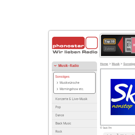
S
80er
Top 10
90er
Zuletzt
OLDI
ANT
Home
>
Musik
>
Sonstig
Musik-Radio
Sonstiges
Musikwünsche
Morningshow etc.
Konzerte & Live-Musik
Pop
Dance
Black Music
© laut.fm
Rock