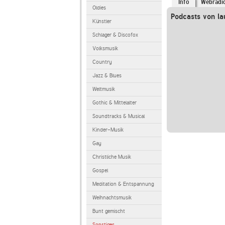
Info
Webradi
Oldies
Podcasts von la
Künstler
Schlager & Discofox
Volksmusik
Country
Jazz & Blues
Weltmusik
Gothic & Mittelalter
Soundtracks & Musical
Kinder-Musik
Gay
Christliche Musik
Gospel
Meditation & Entspannung
Weihnachtsmusik
Bunt gemischt
Sonstiges