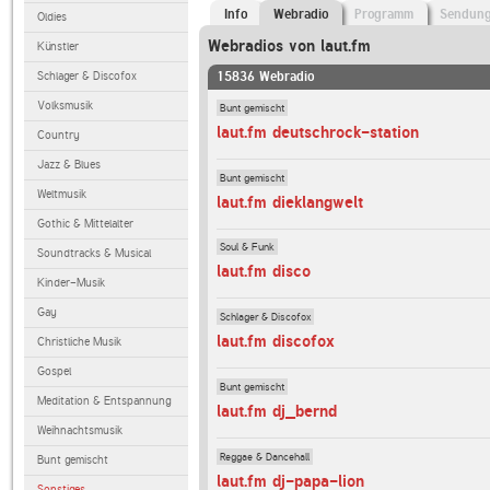
Info
Webradio
Programm
Sendun
Oldies
Webradios von laut.fm
Künstler
Schlager & Discofox
15836 Webradio
Volksmusik
Bunt gemischt
laut.fm deutschrock-station
Country
Jazz & Blues
Bunt gemischt
Weltmusik
laut.fm dieklangwelt
Gothic & Mittelalter
Soul & Funk
Soundtracks & Musical
laut.fm disco
Kinder-Musik
Gay
Schlager & Discofox
laut.fm discofox
Christliche Musik
Gospel
Bunt gemischt
Meditation & Entspannung
laut.fm dj_bernd
Weihnachtsmusik
Reggae & Dancehall
Bunt gemischt
laut.fm dj-papa-lion
Sonstiges