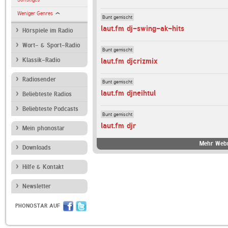
Weniger Genres
Bunt gemischt
laut.fm dj-swing-ak-hits
Hörspiele im Radio
Wort- & Sport-Radio
Bunt gemischt
laut.fm djcrizmix
Klassik-Radio
Radiosender
Bunt gemischt
laut.fm djneihtul
Beliebteste Radios
Beliebteste Podcasts
Bunt gemischt
laut.fm djr
Mein phonostar
Mehr Webr
Downloads
Hilfe & Kontakt
Newsletter
PHONOSTAR AUF