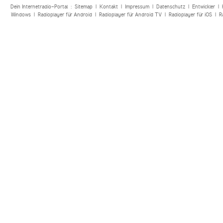
Dein Internetradio-Portal :
Sitemap
|
Kontakt
|
Impressum
|
Datenschutz
|
Entwickler
|
Windows
|
Radioplayer für Android
|
Radioplayer für Android TV
|
Radioplayer für iOS
|
R