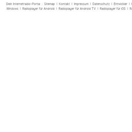
Dein Internetradio-Portal :
Sitemap
|
Kontakt
|
Impressum
|
Datenschutz
|
Entwickler
|
Windows
|
Radioplayer für Android
|
Radioplayer für Android TV
|
Radioplayer für iOS
|
R