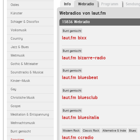
Info
Webradio
Programm
Sendun
Oldies
Webradios von laut.fm
Künstler
Schlager & Discofox
15836 Webradio
Volksmusik
Bunt gemischt
laut.fm bixx
Country
Jazz & Blues
Bunt gemischt
Weltmusik
laut.fm bizarre-radio
Gothic & Mittelalter
Bunt gemischt
Soundtracks & Musical
laut.fm bluesbeat
Kinder-Musik
Gay
Bunt gemischt
laut.fm bluesclub
Christliche Musik
Gospel
Bunt gemischt
Meditation & Entspannung
laut.fm bluesitalia
Weihnachtsmusik
Modern Rock
Classic Rock
Alternative & Indie
Blues
Bunt gemischt
laut.fm ccradio
Sonstiges