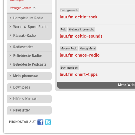
Weniger Genres
Bunt gemischt
laut.fm celtic-rock
Hörspiele im Radio
Wort- & Sport-Radio
Folk
Weltmusik gemischt
laut.fm celtic-sounds
Klassik-Radio
Radiosender
Modern Rock
Heavy Metal
laut.fm chaos-radio
Beliebteste Radios
Beliebteste Podcasts
Bunt gemischt
laut.fm chart-tipps
Mein phonostar
Mehr Webr
Downloads
Hilfe & Kontakt
Newsletter
PHONOSTAR AUF