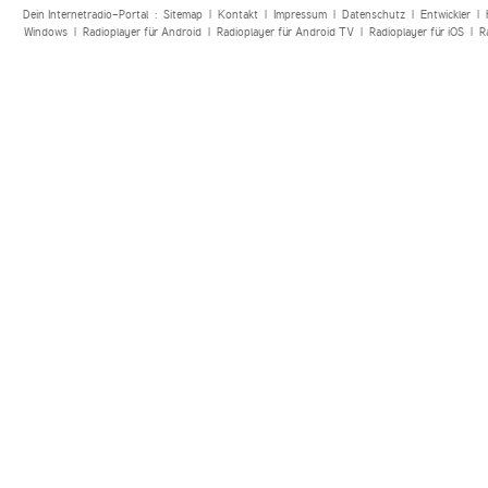
Dein Internetradio-Portal :
Sitemap
|
Kontakt
|
Impressum
|
Datenschutz
|
Entwickler
|
Windows
|
Radioplayer für Android
|
Radioplayer für Android TV
|
Radioplayer für iOS
|
R