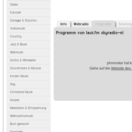
Oldies
Künstler
Schlager & Discofox
Info
Webradio
Programm
Sendun
Volksmusik
Programm von laut.fm skyradio-nl
Country
Jazz & Blues
Weltmusik
Gothic & Mittelalter
phonostar hat k
Soundtracks & Musical
Gehe auf die
Website des
Kinder-Musik
Gay
Christliche Musik
Gospel
Meditation & Entspannung
Weihnachtsmusik
Bunt gemischt
Sonstiges