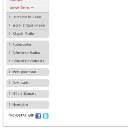
Weniger Genres
Hörspiele im Radio
Wort- & Sport-Radio
Klassik-Radio
Radiosender
Beliebteste Radios
Beliebteste Podcasts
Mein phonostar
Downloads
Hilfe & Kontakt
Newsletter
PHONOSTAR AUF