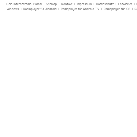
Dein Internetradio-Portal :
Sitemap
|
Kontakt
|
Impressum
|
Datenschutz
|
Entwickler
|
Windows
|
Radioplayer für Android
|
Radioplayer für Android TV
|
Radioplayer für iOS
|
R