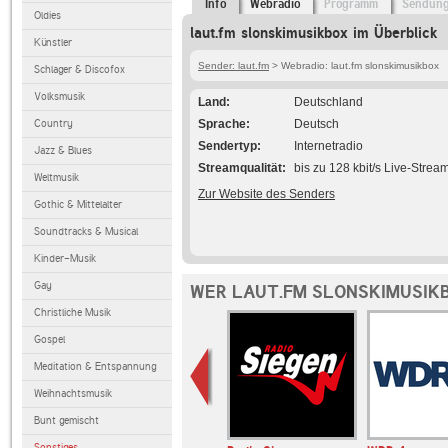
Info
Webradio
Programm
Sendun
Oldies
laut.fm slonskimusikbox im Überblick
Künstler
Sender: laut.fm
> Webradio: laut.fm slonskimusikbox
Schlager & Discofox
Volksmusik
Land
Deutschland
Country
Sprache
Deutsch
Sendertyp
Internetradio
Jazz & Blues
Streamqualität
bis zu 128 kbit/s Live-Strea
Weltmusik
Zur Website des Senders
Gothic & Mittelalter
Soundtracks & Musical
Kinder-Musik
Gay
WER LAUT.FM SLONSKIMUSIKB
Christliche Musik
Gospel
Meditation & Entspannung
Weihnachtsmusik
Bunt gemischt
Sonstiges