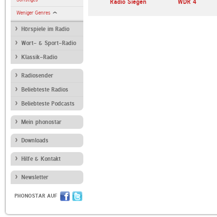
Radio Siegen
WDR 4
Weniger Genres
Hörspiele im Radio
Wort- & Sport-Radio
Klassik-Radio
Radiosender
Beliebteste Radios
Beliebteste Podcasts
Mein phonostar
Downloads
Hilfe & Kontakt
Newsletter
PHONOSTAR AUF