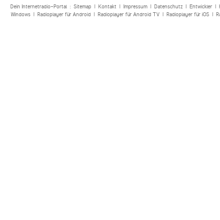
Dein Internetradio-Portal :
Sitemap
|
Kontakt
|
Impressum
|
Datenschutz
|
Entwickler
|
Windows
|
Radioplayer für Android
|
Radioplayer für Android TV
|
Radioplayer für iOS
|
R