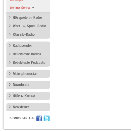
Weniger Genres
Hörspiele im Radio
Wort- & Sport-Radio
Klassik-Radio
Radiosender
Beliebteste Radios
Beliebteste Podcasts
Mein phonostar
Downloads
Hilfe & Kontakt
Newsletter
PHONOSTAR AUF