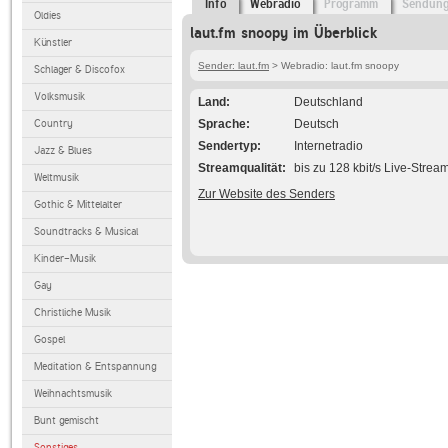
Info
Webradio
Programm
Sendun
Oldies
laut.fm snoopy im Überblick
Künstler
Sender: laut.fm
> Webradio: laut.fm snoopy
Schlager & Discofox
Volksmusik
Land
Deutschland
Country
Sprache
Deutsch
Sendertyp
Internetradio
Jazz & Blues
Streamqualität
bis zu 128 kbit/s Live-Strea
Weltmusik
Zur Website des Senders
Gothic & Mittelalter
Soundtracks & Musical
Kinder-Musik
Gay
Christliche Musik
Gospel
Meditation & Entspannung
Weihnachtsmusik
Bunt gemischt
Sonstiges