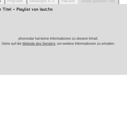
o
Programm
Sendungen A-Z
Podcasts
zuletzt gespielte Titel
e Titel - Playlist von laut.fm
phonostar hat keine Informationen zu diesem Inhalt.
Gehe auf die
Website des Senders
, um weitere Informationen zu erhalten.