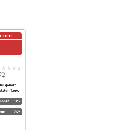
istrieren
rbs gehört
etzten Tage.
nhören
men