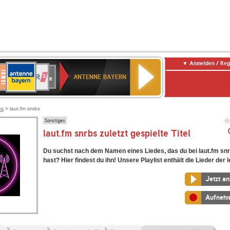
Anmelden / Reg
ANTENNE
eutschlandfunk
WDR
Deutschlandfunk
80er
SWR3
WDR
NDR
SWR
BAYERN
ANTENNE BAYERN
ltur
2
SIK
90er
4
2
Kultur
OLDIE
ANTENNE
es
> laut.fm snrbs
Sonstiges
laut.fm snrbs zuletzt gespielte Titel
Du suchst nach dem Namen eines Liedes, das du bei laut.fm sn
hast? Hier findest du ihn! Unsere Playlist enthält die Lieder der l
Jetzt a
Aufneh