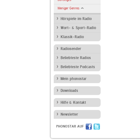
Weniger Genres
Hörspiele im Radio
Wort- & Sport-Radio
Klassik-Radio
Radiosender
Beliebteste Radios
Beliebteste Podcasts
Mein phonostar
Downloads
Hilfe & Kontakt
Newsletter
PHONOSTAR AUF