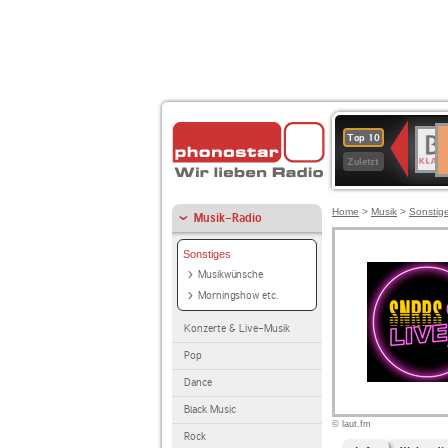
D
BR-
Top 10
Ku
KLAS
Zuletzt
Home
>
Musik
>
Sonstig
Musik-Radio
Sonstiges
Musikwünsche
Morningshow etc.
Konzerte & Live-Musik
Pop
Dance
Black Music
© laut.fm
Rock