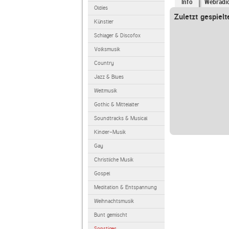
Info
Webradi
Oldies
Zuletzt gespielt
Künstler
Schlager & Discofox
Volksmusik
Country
Jazz & Blues
Weltmusik
Gothic & Mittelalter
Soundtracks & Musical
Kinder-Musik
Gay
Christliche Musik
Gospel
Meditation & Entspannung
Weihnachtsmusik
Bunt gemischt
Sonstiges