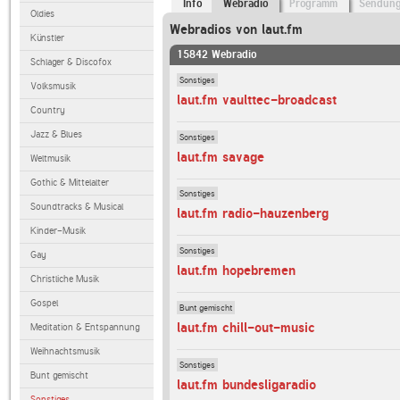
Info
Webradio
Programm
Sendun
Oldies
Webradios von laut.fm
Künstler
15842 Webradio
Schlager & Discofox
Sonstiges
Volksmusik
laut.fm vaulttec-broadcast
Country
Jazz & Blues
Sonstiges
laut.fm savage
Weltmusik
Gothic & Mittelalter
Sonstiges
Soundtracks & Musical
laut.fm radio-hauzenberg
Kinder-Musik
Sonstiges
Gay
laut.fm hopebremen
Christliche Musik
Gospel
Bunt gemischt
laut.fm chill-out-music
Meditation & Entspannung
Weihnachtsmusik
Sonstiges
Bunt gemischt
laut.fm bundesligaradio
Sonstiges