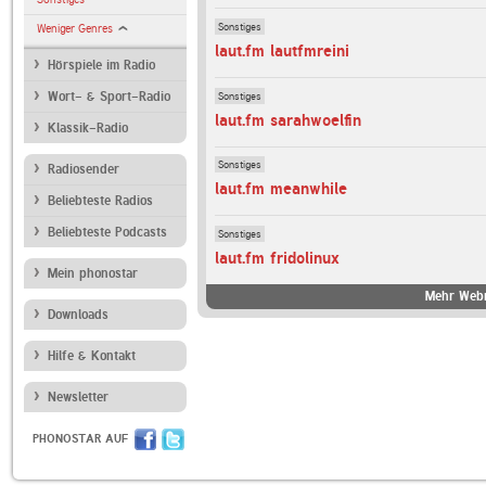
Sonstiges
Weniger Genres
laut.fm lautfmreini
Hörspiele im Radio
Sonstiges
Wort- & Sport-Radio
laut.fm sarahwoelfin
Klassik-Radio
Sonstiges
Radiosender
laut.fm meanwhile
Beliebteste Radios
Beliebteste Podcasts
Sonstiges
laut.fm fridolinux
Mein phonostar
Mehr Webr
Downloads
Hilfe & Kontakt
Newsletter
PHONOSTAR AUF