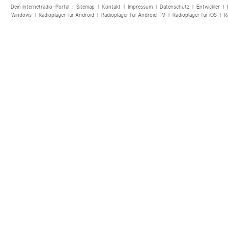
Dein Internetradio-Portal :
Sitemap
|
Kontakt
|
Impressum
|
Datenschutz
|
Entwickler
|
Windows
|
Radioplayer für Android
|
Radioplayer für Android TV
|
Radioplayer für iOS
|
R