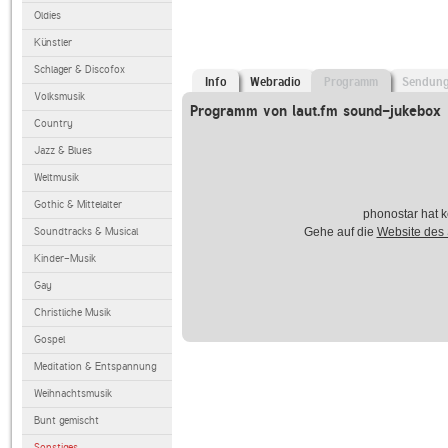
Oldies
Künstler
Schlager & Discofox
Info
Webradio
Programm
Sendun
Volksmusik
Programm von laut.fm sound-jukebox
Country
Jazz & Blues
Weltmusik
Gothic & Mittelalter
phonostar hat k
Soundtracks & Musical
Gehe auf die
Website des
Kinder-Musik
Gay
Christliche Musik
Gospel
Meditation & Entspannung
Weihnachtsmusik
Bunt gemischt
Sonstiges