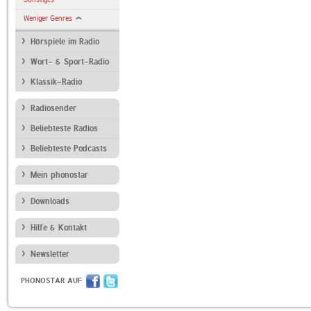
Weniger Genres
Hörspiele im Radio
Wort- & Sport-Radio
Klassik-Radio
Radiosender
Beliebteste Radios
Beliebteste Podcasts
Mein phonostar
Downloads
Hilfe & Kontakt
Newsletter
PHONOSTAR AUF