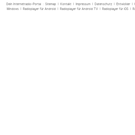
Dein Internetradio-Portal :
Sitemap
|
Kontakt
|
Impressum
|
Datenschutz
|
Entwickler
|
Windows
|
Radioplayer für Android
|
Radioplayer für Android TV
|
Radioplayer für iOS
|
R