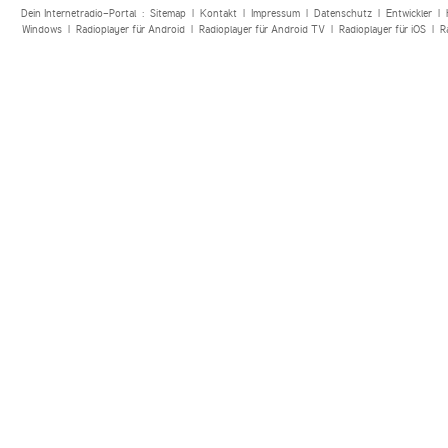
Dein Internetradio-Portal :
Sitemap
|
Kontakt
|
Impressum
|
Datenschutz
|
Entwickler
|
Windows
|
Radioplayer für Android
|
Radioplayer für Android TV
|
Radioplayer für iOS
|
R