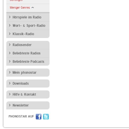
Weniger Genres
Hörspiele im Radio
Wort- & Sport-Radio
Klassik-Radio
Radiosender
Beliebteste Radios
Beliebteste Podcasts
Mein phonostar
Downloads
Hilfe & Kontakt
Newsletter
PHONOSTAR AUF