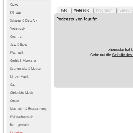
Oldies
Info
Webradio
Programm
Sendun
Künstler
Podcasts von laut.fm
Schlager & Discofox
Volksmusik
Country
Jazz & Blues
phonostar hat k
Weltmusik
Gehe auf die
Website des
Gothic & Mittelalter
Soundtracks & Musical
Kinder-Musik
Gay
Christliche Musik
Gospel
Meditation & Entspannung
Weihnachtsmusik
Bunt gemischt
Sonstiges