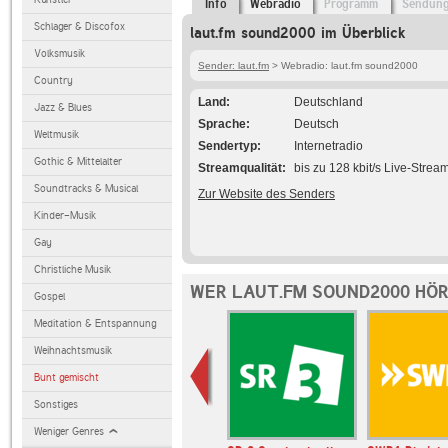
Info
Webradio
Programm
Sendun
Schlager & Discofox
laut.fm sound2000 im Überblick
Volksmusik
Sender: laut.fm
> Webradio: laut.fm sound2000
Country
Land
Deutschland
Jazz & Blues
Sprache
Deutsch
Weltmusik
Sendertyp
Internetradio
Gothic & Mittelalter
Streamqualität
bis zu 128 kbit/s Live-Strea
Soundtracks & Musical
Zur Website des Senders
Kinder-Musik
Gay
Christliche Musik
WER LAUT.FM SOUND2000 HÖR
Gospel
Meditation & Entspannung
Weihnachtsmusik
Bunt gemischt
Sonstiges
Weniger Genres