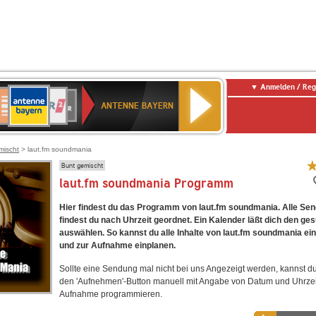
Anmelden / Reg
ANTENNE
eutschlandfunk
WDR
Deutschlandfunk
80er
SWR3
WDR
NDR
SWR
BAYERN
ANTENNE BAYERN
ltur
2
SIK
90er
4
2
Kultur
OLDIE
ANTENNE
mischt
> laut.fm soundmania
Bunt gemischt
laut.fm soundmania Programm
Hier findest du das Programm von laut.fm soundmania. Alle Se
findest du nach Uhrzeit geordnet. Ein Kalender läßt dich den ge
auswählen. So kannst du alle Inhalte von laut.fm soundmania ein
und zur Aufnahme einplanen.
Sollte eine Sendung mal nicht bei uns Angezeigt werden, kannst d
den 'Aufnehmen'-Button manuell mit Angabe von Datum und Uhrzei
Aufnahme programmieren.