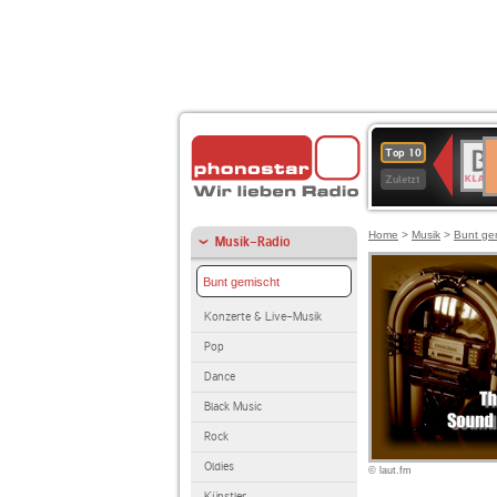
D
BR-
Top 10
Ku
KLAS
Zuletzt
Home
>
Musik
>
Bunt ge
Musik-Radio
Bunt gemischt
Konzerte & Live-Musik
Pop
Dance
Black Music
Rock
Oldies
© laut.fm
Künstler