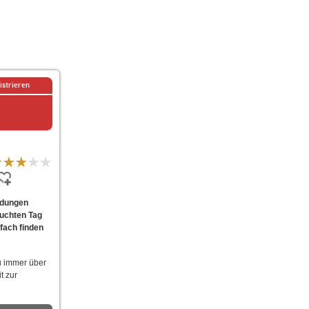
istrieren
ndungen
suchten Tag
fach finden
u immer über
t zur