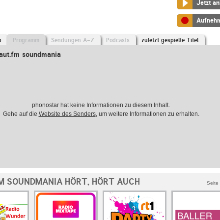
Jetzt a
Aufneh
o
Programm
Sendungen A-Z
Podcasts
zuletzt gespielte Titel
aut.fm soundmania
phonostar hat keine Informationen zu diesem Inhalt.
Gehe auf die
Website des Senders
, um weitere Informationen zu erhalten.
M SOUNDMANIA HÖRT, HÖRT AUCH
Seite