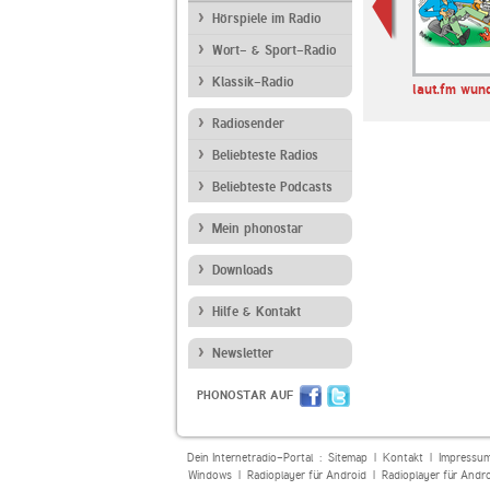
Hörspiele im Radio
Wort- & Sport-Radio
Klassik-Radio
öln Dein
Radio-Explosion
Partyradio24
laut.fm wun
als Radio
Radiosender
Beliebteste Radios
Beliebteste Podcasts
Mein phonostar
Downloads
Hilfe & Kontakt
Newsletter
PHONOSTAR AUF
Dein Internetradio-Portal :
Sitemap
|
Kontakt
|
Impressu
Windows
|
Radioplayer für Android
|
Radioplayer für Andr