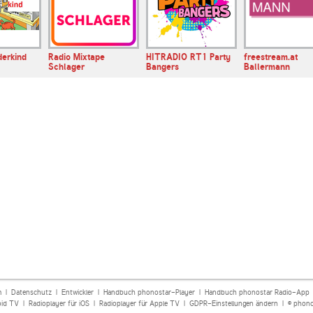
derkind
Radio Mixtape
HITRADIO RT1 Party
freestream.at
Schlager
Bangers
Ballermann
m
|
Datenschutz
|
Entwickler
|
Handbuch phonostar-Player
|
Handbuch phonostar Radio-App
oid TV
|
Radioplayer für iOS
|
Radioplayer für Apple TV
|
GDPR-Einstellungen ändern
| © phono