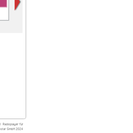
laut.fm ballermannfm
Radio 7 Malle Hits
89.0 RTL
Remmidemmi
|
Radioplayer für
star GmbH 2024