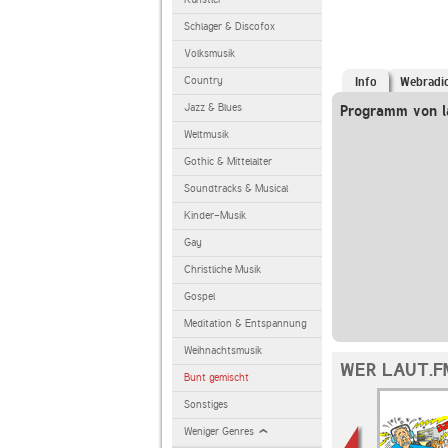
Schlager & Discofox
Volksmusik
Country
Info
Webradi
Jazz & Blues
Programm von l
Weltmusik
Gothic & Mittelalter
Soundtracks & Musical
Kinder-Musik
Gay
Christliche Musik
Gospel
Meditation & Entspannung
Weihnachtsmusik
WER LAUT.F
Bunt gemischt
Sonstiges
Weniger Genres