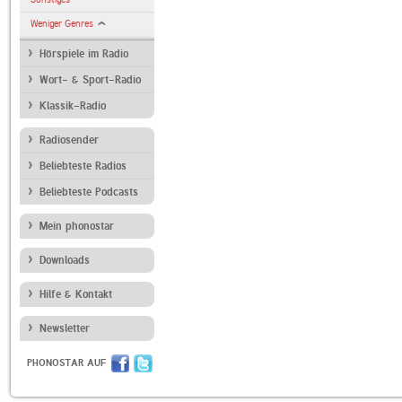
Weniger Genres
Hörspiele im Radio
Wort- & Sport-Radio
Klassik-Radio
Radiosender
Beliebteste Radios
Beliebteste Podcasts
Mein phonostar
Downloads
Hilfe & Kontakt
Newsletter
PHONOSTAR AUF