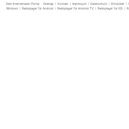
Dein Internetradio-Portal :
Sitemap
|
Kontakt
|
Impressum
|
Datenschutz
|
Entwickler
|
Windows
|
Radioplayer für Android
|
Radioplayer für Android TV
|
Radioplayer für iOS
|
R