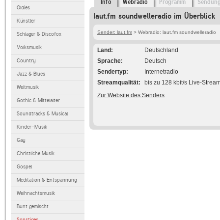
Info
Webradio
Programm
Sendun
Oldies
laut.fm soundwelleradio im Überblick
Künstler
Sender: laut.fm
> Webradio: laut.fm soundwelleradio
Schlager & Discofox
Volksmusik
Land
Deutschland
Country
Sprache
Deutsch
Sendertyp
Internetradio
Jazz & Blues
Streamqualität
bis zu 128 kbit/s Live-Strea
Weltmusik
Zur Website des Senders
Gothic & Mittelalter
Soundtracks & Musical
Kinder-Musik
Gay
Christliche Musik
Gospel
Meditation & Entspannung
Weihnachtsmusik
Bunt gemischt
Sonstiges