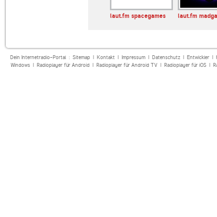
andfunk
SWR3
laut.fm spacegames
laut.fm madg
Dein Internetradio-Portal :
Sitemap
|
Kontakt
|
Impressum
|
Datenschutz
|
Entwickler
|
Windows
|
Radioplayer für Android
|
Radioplayer für Android TV
|
Radioplayer für iOS
|
R