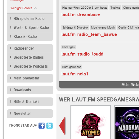
Hits der 90er, 2000er & von heute
Techno
Oldies gemi
Weniger Genres
laut.fm dreambase
Hörspiele im Radio
Schlager & Discofox
Mediterrane Musik
Gothic & Mittela
Wort- & Sport-Radio
laut.fm radio_team_bawue
Klassik-Radio
Sonstiges
Radiosender
laut.fm studio-loudd
Beliebteste Radios
Beliebteste Podcasts
Bunt gemischt
laut.fm nela1
Mein phonostar
Mehr Webr
Downloads
WER LAUT.FM SPEEDGAMESRA
Hilfe & Kontakt
Newsletter
PHONOSTAR AUF