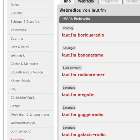
Info
Webradio
Programm
Sendun
Oldies
Webradios von laut.fm
Künstler
15836 Webradio
Schlager & Discofox
Country
Volksmusik
laut.fm boricuaradio
Country
Jazz & Blues
Sonstiges
laut.fm bananarama
Weltmusik
Gothic & Mittelalter
Bunt gemischt
Soundtracks & Musical
laut.fm radiobrenner
Kinder-Musik
Sonstiges
Gay
laut.fm megafm
Christliche Musik
Gospel
Sonstiges
laut.fm guggenradio
Meditation & Entspannung
Weihnachtsmusik
Sonstiges
Bunt gemischt
laut.fm galaxis-radio
Sonstiges