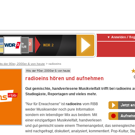
Anmelden / Reg
WDR
NTENNE
SWR
chlandfunk
Deutschlandfunk
80er
SWR3
WDR
BR-
NDR
2
WDR 2
AYERN
Kultur
r
90er
4
KLASSIK
2
OLDIE
ANTENNE
its der 90er, 2000er & von heute
> radioeins
Hits der 90er, 2000er & von heute
radioeins hören und aufnehmen
Gut gemischte, handverlesene Musikvielfalt trifft bei radioeins a
Studiogäste, Reportagen und vieles mehr.
"Nur für Erwachsene" ist
radioeins
vom RBB
Jetzt a
weder Musiksender noch pure Information
sondern ein lebendiger Mix aus beidem. Mit
Aufneh
einer einzigartigen Musikvielfalt, handverlesen
und gut gemischt sowie einem Themenangebot, das seinesgleichen
wird nachgefragt, diskutiert, analysiert, kommentiert. Pop-Kultur, S