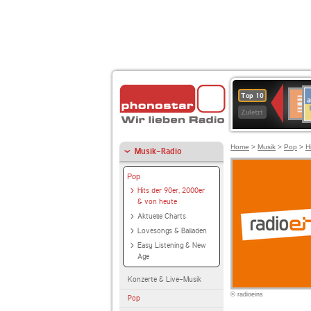
A
Deuts
Top 10
B
Kultu
Zuletzt
Home
>
Musik
>
Pop
>
H
Musik-Radio
Pop
Hits der 90er, 2000er
& von heute
Aktuelle Charts
Lovesongs & Balladen
Easy Listening & New
Age
Konzerte & Live-Musik
© radioeins
Pop