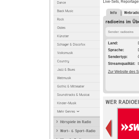
Live-Sets, Reportag
Dance
Black Music
Info
Webradi
Rock
radioeins im Üb
Oldies
Sender: radioeins
Künstler
Land
Schlager & Discofox
Sprache
Volksmusik
Sendertyp
Country
Streamqualität
Jazz & Blues
Zur Website des 
Weltmusik
Gothic & Mittelalter
Soundtracks & Musical
WER RADIOE
Kinder-Musik
Mehr Genres
Hörspiele im Radio
Wort- & Sport-Radio