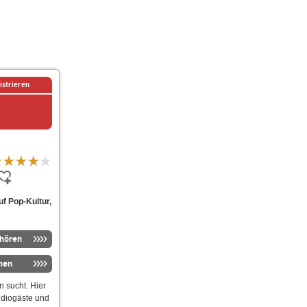
istrieren
uf Pop-Kultur,
nhören
men
 sucht. Hier
tudiogäste und