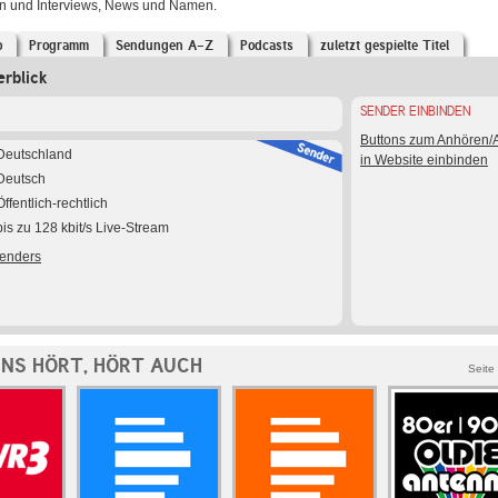
en und Interviews, News und Namen.
o
Programm
Sendungen A-Z
Podcasts
zuletzt gespielte Titel
erblick
SENDER EINBINDEN
Buttons zum Anhören
Deutschland
in Website einbinden
Deutsch
Öffentlich-rechtlich
bis zu 128 kbit/s Live-Stream
Senders
INS HÖRT, HÖRT AUCH
Seite