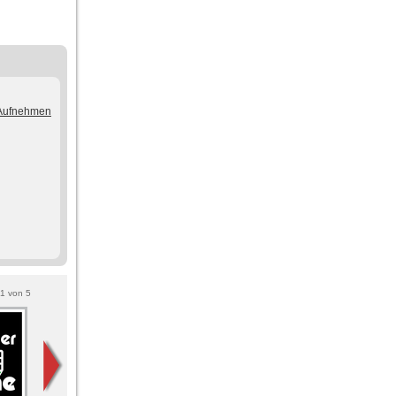
/Aufnehmen
1
von
5