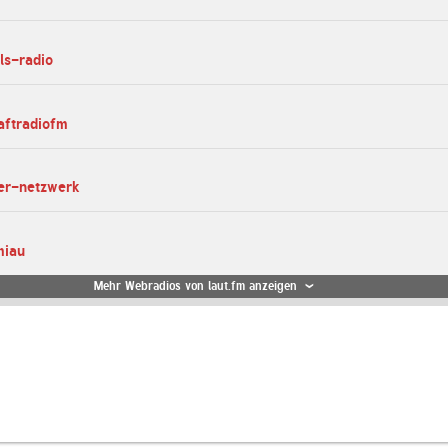
ls-radio
aftradiofm
mer-netzwerk
miau
Mehr Webradios von laut.fm anzeigen