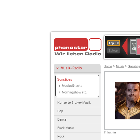
S
80er
Top 10
90er
Zuletzt
OLDI
ANT
Home
>
Musik
>
Sonstig
Musik-Radio
Sonstiges
Musikwünsche
Morningshow etc.
Konzerte & Live-Musik
Pop
Dance
Black Music
© laut.fm
Rock