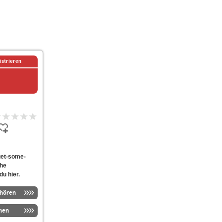
istrieren
-get-some-
che
du hier.
nhören
men