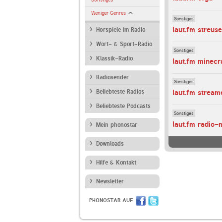
Weniger Genres
Sonstiges
laut.fm streuse
Hörspiele im Radio
Wort- & Sport-Radio
Sonstiges
Klassik-Radio
laut.fm minecr
Radiosender
Sonstiges
Beliebteste Radios
laut.fm strea
Beliebteste Podcasts
Sonstiges
laut.fm radio-
Mein phonostar
Downloads
Hilfe & Kontakt
Newsletter
PHONOSTAR AUF