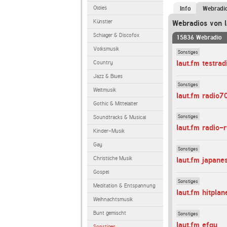
Oldies
Info
Webradi
Künstler
Webradios von l
Schlager & Discofox
15836 Webradio
Volksmusik
Sonstiges
laut.fm testrad
Country
Jazz & Blues
Sonstiges
Weltmusik
laut.fm radio7
Gothic & Mittelalter
Sonstiges
Soundtracks & Musical
laut.fm radio-r
Kinder-Musik
Gay
Sonstiges
Christliche Musik
laut.fm japane
Gospel
Sonstiges
Meditation & Entspannung
laut.fm hitplan
Weihnachtsmusik
Bunt gemischt
Sonstiges
laut.fm efgu
Sonstiges