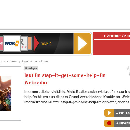
Anmelden / Reg
WDR
WR3
BR-
Deutschlandfunk
NDR
Deutschlandfunk
SWR
4
WDR 4
KLASSIK
2
Kultur
Kultur
E
ENNE
es
> laut.fm stap-it-get-some-help-fm
Sonstiges
laut.fm stap-it-get-some-help-fm
Webradio
Internetradio ist vielfältig. Viele Radiosender wie laut.fm stap-it
help-fm bieten aus diesem Grund verschiedene Kanäle an. Wel
Internetradios laut.fm stap-it-get-some-help-fm anbietet, findest 
Jetzt a
Aufneh