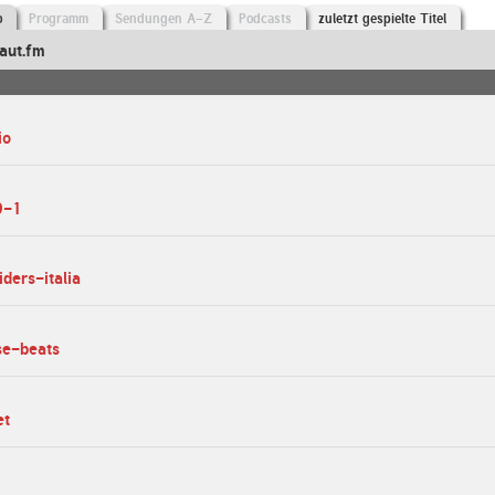
o
Programm
Sendungen A-Z
Podcasts
zuletzt gespielte Titel
aut.fm
io
0-1
iders-italia
se-beats
et