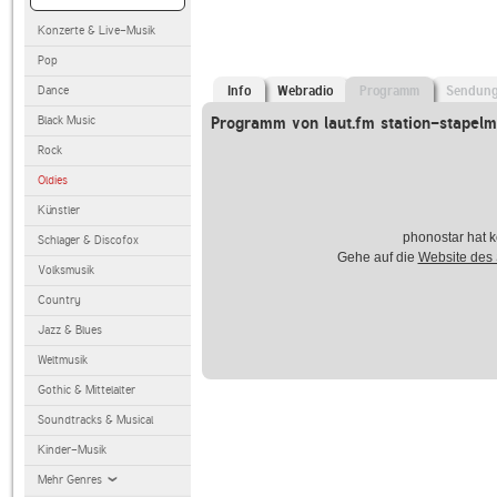
Konzerte & Live-Musik
Pop
Dance
Info
Webradio
Programm
Sendun
Black Music
Programm von laut.fm station-stapel
Rock
Oldies
Künstler
phonostar hat k
Schlager & Discofox
Gehe auf die
Website des
Volksmusik
Country
Jazz & Blues
Weltmusik
Gothic & Mittelalter
Soundtracks & Musical
Kinder-Musik
Mehr Genres