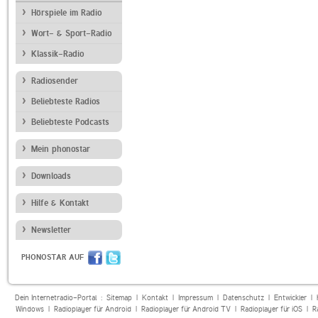
Hörspiele im Radio
Wort- & Sport-Radio
Klassik-Radio
Radiosender
Beliebteste Radios
Beliebteste Podcasts
Mein phonostar
Downloads
Hilfe & Kontakt
Newsletter
PHONOSTAR AUF
Dein Internetradio-Portal :
Sitemap
|
Kontakt
|
Impressum
|
Datenschutz
|
Entwickler
|
Windows
|
Radioplayer für Android
|
Radioplayer für Android TV
|
Radioplayer für iOS
|
R