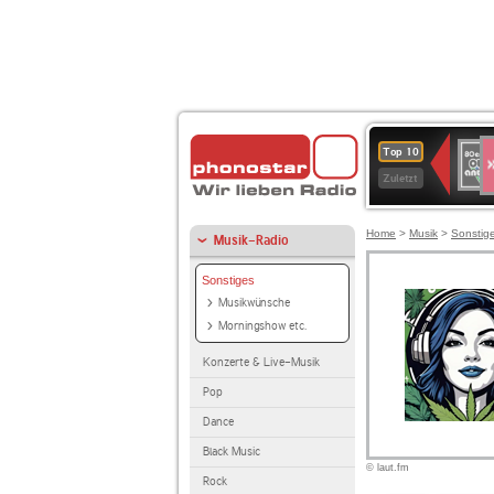
S
80er
Top 10
90er
Zuletzt
OLDI
ANT
Home
>
Musik
>
Sonstig
Musik-Radio
Sonstiges
Musikwünsche
Morningshow etc.
Konzerte & Live-Musik
Pop
Dance
Black Music
© laut.fm
Rock