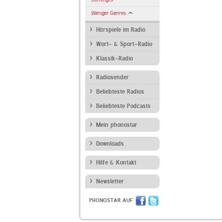
Weniger Genres
Hörspiele im Radio
Wort- & Sport-Radio
Klassik-Radio
Radiosender
Beliebteste Radios
Beliebteste Podcasts
Mein phonostar
Downloads
Hilfe & Kontakt
Newsletter
PHONOSTAR AUF