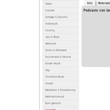
Info
Webradi
Oldies
Podcasts von la
Künstler
Schlager & Discofox
Volksmusik
Country
Jazz & Blues
Weltmusik
Gothic & Mittelalter
Soundtracks & Musical
Kinder-Musik
Gay
Christliche Musik
Gospel
Meditation & Entspannung
Weihnachtsmusik
Bunt gemischt
Sonstiges