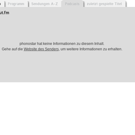
o
Programm
Sendungen A-Z
Podcasts
zuletzt gespielte Titel
ut.fm
phonostar hat keine Informationen zu diesem Inhalt.
Gehe auf die
Website des Senders
, um weitere Informationen zu erhalten.