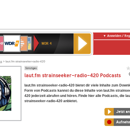
Anmelden / Reg
WDR
WR3
Deutschlandfunk
Deutschlandfunk
SWR1
ANTENNE
NDR
4
WDR 4
Kultur
Baden-
BAYERN
2
E
Württemberg
ENNE
es
> laut.fm strainseeker-radio-420
Sonstiges
laut.fm strainseeker-radio-420 Podcasts
laut.fm strainseeker-radio-420 bietet dir viele Inhalte zum Downl
Form von Podcasts kannst du diese Inhalte von laut.fm strainse
420 jederzeit abrufen und hören. Finde hier alle Podcasts, die la
strainseeker-radio-420 anbietet.
Jetzt a
Aufneh