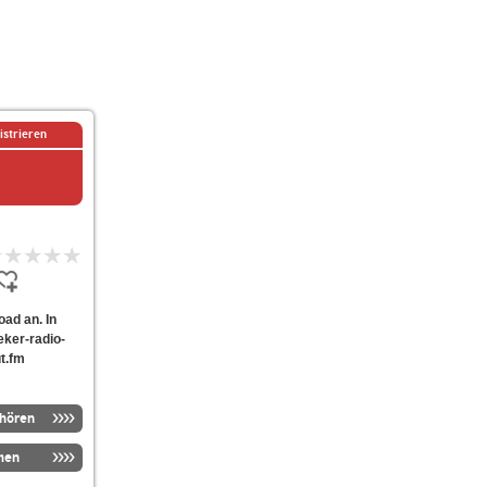
istrieren
oad an. In
eker-radio-
ut.fm
nhören
men