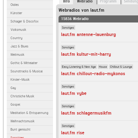
Info
Webradio
Programm
Sendun
Oldies
Webradios von laut.fm
Künstler
15836 Webradio
Schlager & Discofox
Sonstiges
Volksmusik
laut.fm antenne-lauenburg
Country
Jazz & Blues
Sonstiges
laut.fm kultur-mit-harry
Weltmusik
Gothic & Mittelalter
Easy Listening & New Age
House
Chillout & Lounge
Soundtracks & Musical
laut.fm chillout-radio-mykonos
Kinder-Musik
Sonstiges
Gay
laut.fm vybe
Christliche Musik
Gospel
Sonstiges
laut.fm schlagermusikfm
Meditation & Entspannung
Weihnachtsmusik
Sonstiges
Bunt gemischt
laut.fm rise
Sonstiges