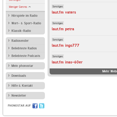
Sonstiges
Weniger Genres
laut.fm vaters
Hörspiele im Radio
Sonstiges
Wort- & Sport-Radio
laut.fm petra
Klassik-Radio
Sonstiges
Radiosender
laut.fm ingo777
Beliebteste Radios
Beliebteste Podcasts
Sonstiges
laut.fm inas-60er
Mein phonostar
Mehr Webr
Downloads
Hilfe & Kontakt
Newsletter
PHONOSTAR AUF