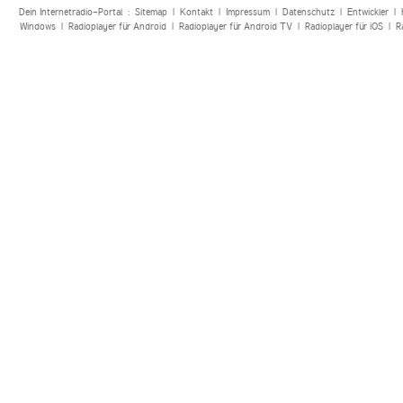
Dein Internetradio-Portal :
Sitemap
|
Kontakt
|
Impressum
|
Datenschutz
|
Entwickler
|
Windows
|
Radioplayer für Android
|
Radioplayer für Android TV
|
Radioplayer für iOS
|
R