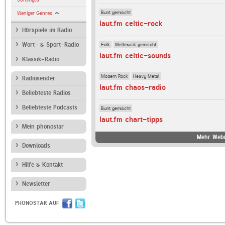
Bunt gemischt
Weniger Genres
laut.fm celtic-rock
Hörspiele im Radio
Folk
Weltmusik gemischt
Wort- & Sport-Radio
laut.fm celtic-sounds
Klassik-Radio
Modern Rock
Heavy Metal
Radiosender
laut.fm chaos-radio
Beliebteste Radios
Beliebteste Podcasts
Bunt gemischt
laut.fm chart-tipps
Mein phonostar
Mehr Webr
Downloads
Hilfe & Kontakt
Newsletter
PHONOSTAR AUF