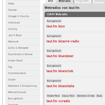
Info
Webradio
Programm
Sendun
Oldies
Webradios von laut.fm
Künstler
15844 Webradio
Schlager & Discofox
Bunt gemischt
Volksmusik
laut.fm bixx
Country
Jazz & Blues
Bunt gemischt
laut.fm bizarre-radio
Weltmusik
Gothic & Mittelalter
Bunt gemischt
Soundtracks & Musical
laut.fm bluesbeat
Kinder-Musik
Bunt gemischt
Gay
laut.fm bluesclub
Christliche Musik
Gospel
Bunt gemischt
laut.fm bluesitalia
Meditation & Entspannung
Weihnachtsmusik
Modern Rock
Classic Rock
Alternative & Indie
Blues
Bunt gemischt
laut.fm ccradio
Sonstiges