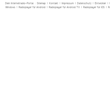
Dein Internetradio-Portal :
Sitemap
|
Kontakt
|
Impressum
|
Datenschutz
|
Entwickler
|
Windows
|
Radioplayer für Android
|
Radioplayer für Android TV
|
Radioplayer für iOS
|
R