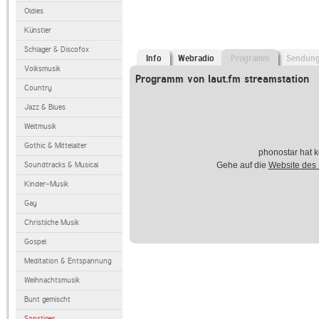
Oldies
Künstler
Schlager & Discofox
Info
Webradio
Programm
Sendun
Volksmusik
Programm von laut.fm streamstation
Country
Jazz & Blues
Weltmusik
Gothic & Mittelalter
phonostar hat k
Soundtracks & Musical
Gehe auf die
Website des
Kinder-Musik
Gay
Christliche Musik
Gospel
Meditation & Entspannung
Weihnachtsmusik
Bunt gemischt
Sonstiges