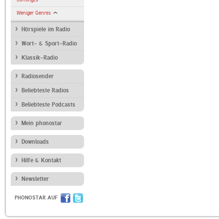
Weniger Genres
Hörspiele im Radio
Wort- & Sport-Radio
Klassik-Radio
Radiosender
Beliebteste Radios
Beliebteste Podcasts
Mein phonostar
Downloads
Hilfe & Kontakt
Newsletter
PHONOSTAR AUF