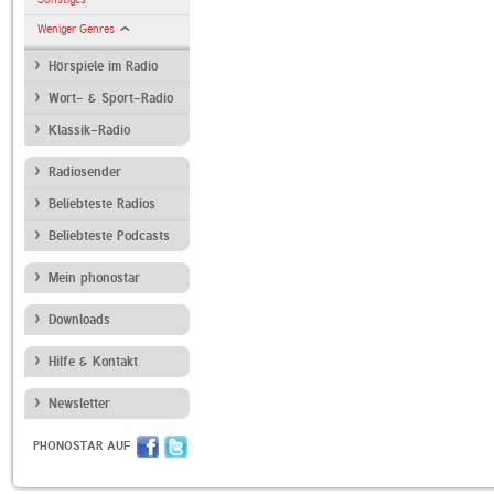
Weniger Genres
Hörspiele im Radio
Wort- & Sport-Radio
Klassik-Radio
Radiosender
Beliebteste Radios
Beliebteste Podcasts
Mein phonostar
Downloads
Hilfe & Kontakt
Newsletter
PHONOSTAR AUF