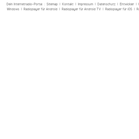
Dein Internetradio-Portal :
Sitemap
|
Kontakt
|
Impressum
|
Datenschutz
|
Entwickler
|
Windows
|
Radioplayer für Android
|
Radioplayer für Android TV
|
Radioplayer für iOS
|
R