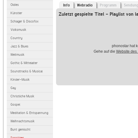
Oldies
Info
Webradio
Programm
Sendun
Künstler
Zuletzt gespielte Titel - Playlist von l
Schlager & Discofox
Volksmusik
Country
phonostar hat k
Jazz & Blues
Gehe auf die
Website des
Weltmusik
Gothic & Mittelalter
Soundtracks & Musical
Kinder-Musik
Gay
Christliche Musik
Gospel
Meditation & Entspannung
Weihnachtsmusik
Bunt gemischt
Sonstiges