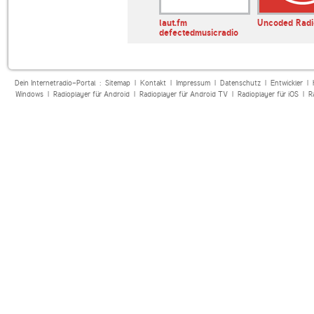
chno Minimal
laut.fm
Uncoded Radi
defectedmusicradio
Dein Internetradio-Portal :
Sitemap
|
Kontakt
|
Impressum
|
Datenschutz
|
Entwickler
|
Windows
|
Radioplayer für Android
|
Radioplayer für Android TV
|
Radioplayer für iOS
|
R