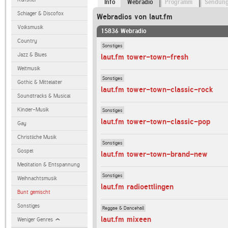
Info
Webradio
Programm
Sendun
Schlager & Discofox
Webradios von laut.fm
Volksmusik
15836 Webradio
Country
Sonstiges
Jazz & Blues
laut.fm tower-town-fresh
Weltmusik
Sonstiges
Gothic & Mittelalter
laut.fm tower-town-classic-rock
Soundtracks & Musical
Kinder-Musik
Sonstiges
laut.fm tower-town-classic-pop
Gay
Christliche Musik
Sonstiges
Gospel
laut.fm tower-town-brand-new
Meditation & Entspannung
Sonstiges
Weihnachtsmusik
laut.fm radioettlingen
Bunt gemischt
Sonstiges
Reggae & Dancehall
laut.fm mixeen
Weniger Genres