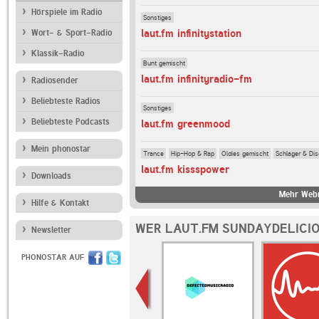
Hörspiele im Radio
Sonstiges
laut.fm infinitystation
Wort- & Sport-Radio
Klassik-Radio
Bunt gemischt
laut.fm infinityradio-fm
Radiosender
Beliebteste Radios
Sonstiges
Beliebteste Podcasts
laut.fm greenmood
Mein phonostar
Trance
Hip-Hop & Rap
Oldies gemischt
Schlager & Di
laut.fm kissspower
Downloads
Mehr Webr
Hilfe & Kontakt
WER LAUT.FM SUNDAYDELICIO
Newsletter
PHONOSTAR AUF