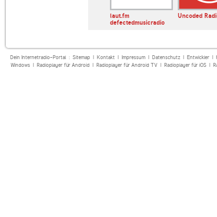
chno Minimal
laut.fm
Uncoded Radi
defectedmusicradio
Dein Internetradio-Portal :
Sitemap
|
Kontakt
|
Impressum
|
Datenschutz
|
Entwickler
|
Windows
|
Radioplayer für Android
|
Radioplayer für Android TV
|
Radioplayer für iOS
|
R