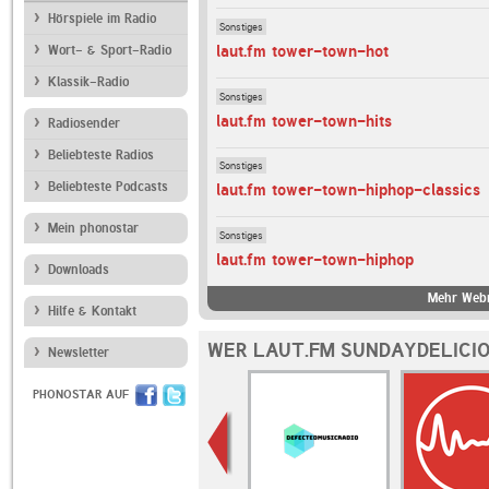
Hörspiele im Radio
Sonstiges
laut.fm tower-town-hot
Wort- & Sport-Radio
Klassik-Radio
Sonstiges
laut.fm tower-town-hits
Radiosender
Beliebteste Radios
Sonstiges
Beliebteste Podcasts
laut.fm tower-town-hiphop-classics
Mein phonostar
Sonstiges
laut.fm tower-town-hiphop
Downloads
Mehr Webr
Hilfe & Kontakt
WER LAUT.FM SUNDAYDELICIO
Newsletter
PHONOSTAR AUF