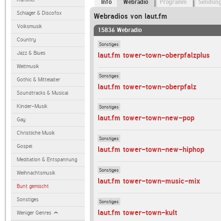
Info
Webradio
Programm
Sendun
Schlager & Discofox
Webradios von laut.fm
Volksmusik
15836 Webradio
Country
Sonstiges
Jazz & Blues
laut.fm tower-town-oberpfalzplus
Weltmusik
Sonstiges
Gothic & Mittelalter
laut.fm tower-town-oberpfalz
Soundtracks & Musical
Kinder-Musik
Sonstiges
laut.fm tower-town-new-pop
Gay
Christliche Musik
Sonstiges
Gospel
laut.fm tower-town-new-hiphop
Meditation & Entspannung
Sonstiges
Weihnachtsmusik
laut.fm tower-town-music-mix
Bunt gemischt
Sonstiges
Sonstiges
laut.fm tower-town-kult
Weniger Genres