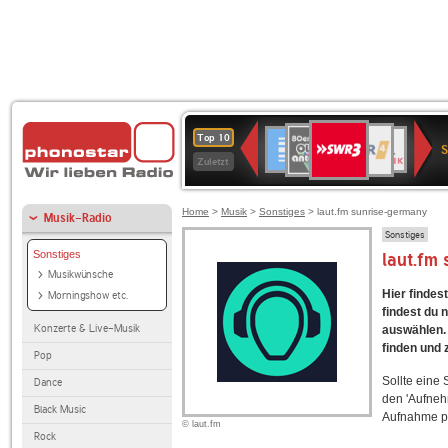
SWR3
80er
WDR
Deutschlandfunk
NDR
BR-
SWR
Top 10
90er
4
2
KLASSIK
Kultur
Zuletzt
OLDIE
ANTENNE
Home
>
Musik
>
Sonstiges
> laut.fm sunrise-germany
Musik-Radio
Sonstiges
Sonstiges
laut.fm
Musikwünsche
Hier findes
Morningshow etc.
findest du 
Konzerte & Live-Musik
auswählen. 
finden und 
Pop
Sollte eine
Dance
den 'Aufneh
Black Music
Aufnahme p
© laut.fm
Rock