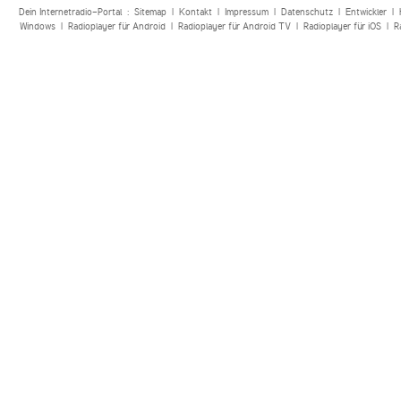
Dein Internetradio-Portal :
Sitemap
|
Kontakt
|
Impressum
|
Datenschutz
|
Entwickler
|
Windows
|
Radioplayer für Android
|
Radioplayer für Android TV
|
Radioplayer für iOS
|
R