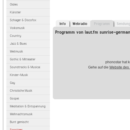
Oldies
Künstler
Schlager & Discofox
Info
Webradio
Programm
Sendun
Volksmusik
Programm von laut.fm sunrise-germa
Country
Jazz & Blues
Weltmusik
Gothic & Mittelalter
phonostar hat k
Soundtracks & Musical
Gehe auf die
Website des
Kinder-Musik
Gay
Christliche Musik
Gospel
Meditation & Entspannung
Weihnachtsmusik
Bunt gemischt
Sonstiges