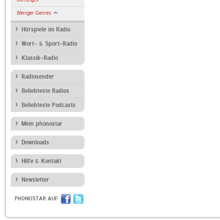
Weniger Genres
Hörspiele im Radio
Wort- & Sport-Radio
Klassik-Radio
Radiosender
Beliebteste Radios
Beliebteste Podcasts
Mein phonostar
Downloads
Hilfe & Kontakt
Newsletter
PHONOSTAR AUF