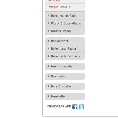
Weniger Genres
Hörspiele im Radio
Wort- & Sport-Radio
Klassik-Radio
Radiosender
Beliebteste Radios
Beliebteste Podcasts
Mein phonostar
Downloads
Hilfe & Kontakt
Newsletter
PHONOSTAR AUF