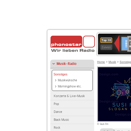
8
Deuts
Top 10
9
Zuletzt
O
A
Home
>
Musik
>
Sonstig
Musik-Radio
Sonstiges
Musikwünsche
Morningshow etc.
Konzerte & Live-Musik
Pop
Dance
Black Music
© laut.fm
Rock