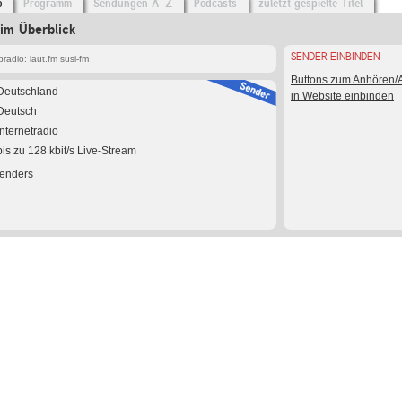
o
Programm
Sendungen A-Z
Podcasts
zuletzt gespielte Titel
 im Überblick
SENDER EINBINDEN
adio: laut.fm susi-fm
Buttons zum Anhören
Deutschland
in Website einbinden
Deutsch
Internetradio
bis zu 128 kbit/s Live-Stream
Senders