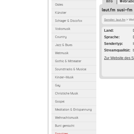
Info
Webradi
Oldies
laut.fm susi-fm
Künstler
Sender: laut.fm
> Webr
Schlager & Discofox
Volksmusik
Land
Country
Sprache
Sendertyp
Jazz & Blues
Streamqualität
Weltmusik
Zur Website des 
Gothic & Mittelalter
Soundtracks & Musical
Kinder-Musik
Gay
Christliche Musik
Gospel
Meditation & Entspannung
Weihnachtsmusik
Bunt gemischt
Sonstiges