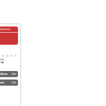
istrieren
nhören
men