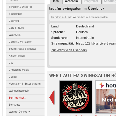
Info
Webradio
Programm
Sendun
Schlager & Discofox
laut.fm swingsalon im Überblick
Volksmusik
Sender: laut.fm
> Webradio: laut.fm swingsalon
Country
Land
Deutschland
Jazz & Blues
Sprache
Deutsch
Weltmusik
Sendertyp
Internetradio
Gothic & Mittelalter
Streamqualität
bis zu 128 kbit/s Live-Strea
Soundtracks & Musical
Zur Website des Senders
Kinder-Musik
Gay
Christliche Musik
WER LAUT.FM SWINGSALON H
Gospel
Meditation & Entspannung
Weihnachtsmusik
Bunt gemischt
Sonstiges
Weniger Genres