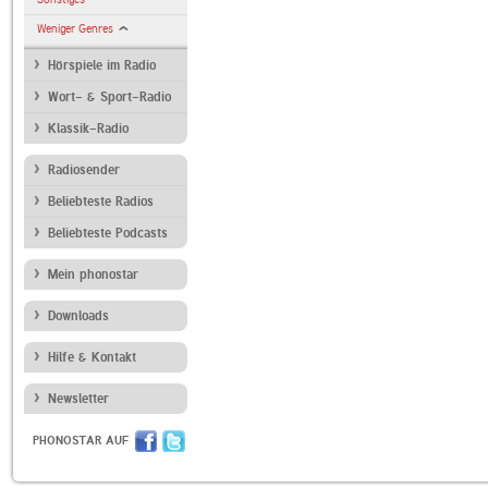
Weniger Genres
Hörspiele im Radio
Wort- & Sport-Radio
Klassik-Radio
Radiosender
Beliebteste Radios
Beliebteste Podcasts
Mein phonostar
Downloads
Hilfe & Kontakt
Newsletter
PHONOSTAR AUF