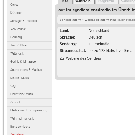
Info
Webradio
Programm
Sendun
Oldies
laut.fm syndications4radio im Überbli
Künstler
Sender: laut.fm
> Webradio: laut.fm syndications4radi
Schlager & Discofox
Volksmusik
Land
Deutschland
Country
Sprache
Deutsch
Sendertyp
Internetradio
Jazz & Blues
Streamqualität
bis zu 128 kbit/s Live-Strea
Weltmusik
Zur Website des Senders
Gothic & Mittelalter
Soundtracks & Musical
Kinder-Musik
Gay
Christliche Musik
Gospel
Meditation & Entspannung
Weihnachtsmusik
Bunt gemischt
Sonstiges