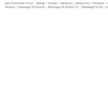
Dein Internetradio-Portal :
Sitemap
|
Kontakt
|
Impressum
|
Datenschutz
|
Entwickler
|
Windows
|
Radioplayer für Android
|
Radioplayer für Android TV
|
Radioplayer für iOS
|
R