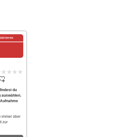
istrieren
findest du
g auswählen.
ur Aufnahme
u immer über
t zur