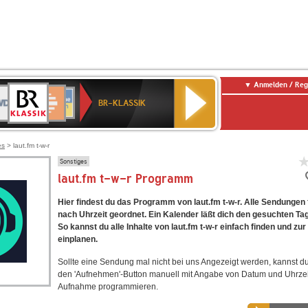
Anmelden / Reg
BR-
DR
Deutschlandfunk
3
Deutschlandfunk
80er
NDR
ANTENNE
SWR
KLASSIK
BR-KLASSIK
Kultur
90er
2
BAYERN
Kultur
OLDIE
ANTENNE
es
> laut.fm t-w-r
Sonstiges
laut.fm t-w-r Programm
Hier findest du das Programm von laut.fm t-w-r. Alle Sendungen 
nach Uhrzeit geordnet. Ein Kalender läßt dich den gesuchten Ta
So kannst du alle Inhalte von laut.fm t-w-r einfach finden und z
einplanen.
Sollte eine Sendung mal nicht bei uns Angezeigt werden, kannst d
den 'Aufnehmen'-Button manuell mit Angabe von Datum und Uhrzei
Aufnahme programmieren.