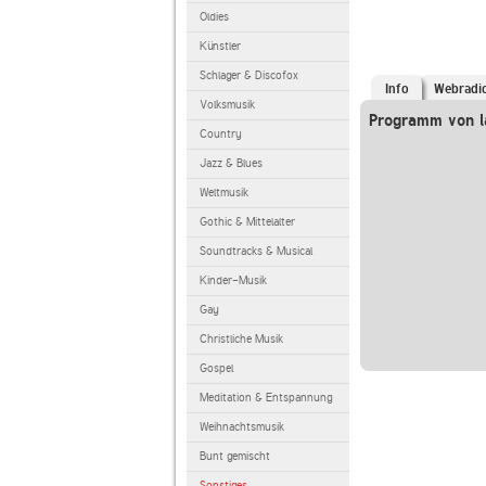
Oldies
Künstler
Schlager & Discofox
Info
Webradi
Volksmusik
Programm von l
Country
Jazz & Blues
Weltmusik
Gothic & Mittelalter
Soundtracks & Musical
Kinder-Musik
Gay
Christliche Musik
Gospel
Meditation & Entspannung
Weihnachtsmusik
Bunt gemischt
Sonstiges