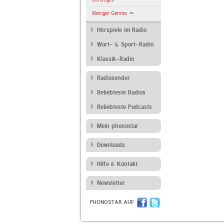
Weniger Genres
Hörspiele im Radio
Wort- & Sport-Radio
Klassik-Radio
Radiosender
Beliebteste Radios
Beliebteste Podcasts
Mein phonostar
Downloads
Hilfe & Kontakt
Newsletter
PHONOSTAR AUF