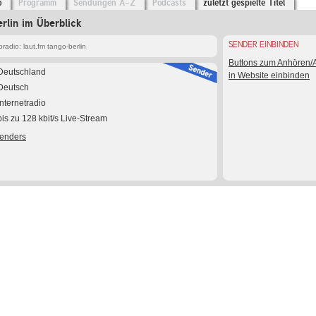
o
Programm
Sendungen A-Z
Podcasts
zuletzt gespielte Titel
erlin im Überblick
SENDER EINBINDEN
adio: laut.fm tango-berlin
Buttons zum Anhören
Deutschland
in Website einbinden
Deutsch
Internetradio
bis zu 128 kbit/s Live-Stream
Senders