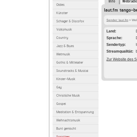
Info
Webradi
Oldies
laut.fm tango-b
Künstler
Sender: laut.fm
> Webr
Schlager & Discofox
Volksmusik
Land
Country
Sprache
Sendertyp
Jazz & Blues
Streamqualität
Weltmusik
Zur Website des 
Gothic & Mittelalter
Soundtracks & Musical
Kinder-Musik
Gay
Christliche Musik
Gospel
Meditation & Entspannung
Weihnachtsmusik
Bunt gemischt
Sonstiges