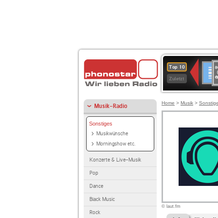
8
Deuts
Top 10
9
Zuletzt
O
A
Home
>
Musik
>
Sonstig
Musik-Radio
Sonstiges
Musikwünsche
Morningshow etc.
Konzerte & Live-Musik
Pop
Dance
Black Music
© laut.fm
Rock