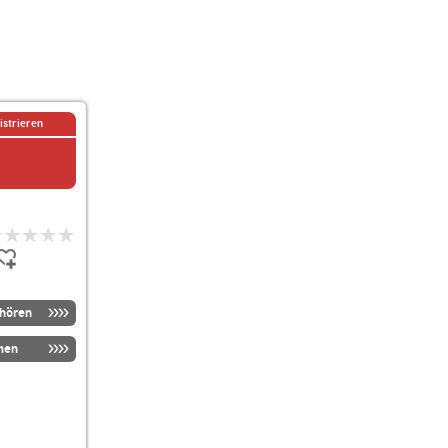
istrieren
nhören
men