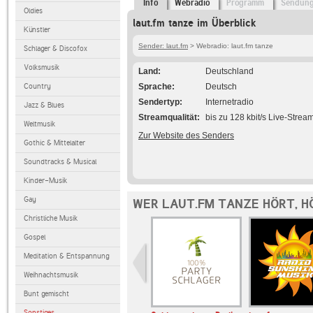
Info
Webradio
Programm
Sendun
Oldies
laut.fm tanze im Überblick
Künstler
Sender: laut.fm
> Webradio: laut.fm tanze
Schlager & Discofox
Volksmusik
Land
Deutschland
Country
Sprache
Deutsch
Sendertyp
Internetradio
Jazz & Blues
Streamqualität
bis zu 128 kbit/s Live-Strea
Weltmusik
Zur Website des Senders
Gothic & Mittelalter
Soundtracks & Musical
Kinder-Musik
Gay
WER LAUT.FM TANZE HÖRT, H
Christliche Musik
Gospel
Meditation & Entspannung
Weihnachtsmusik
Bunt gemischt
Sonstiges