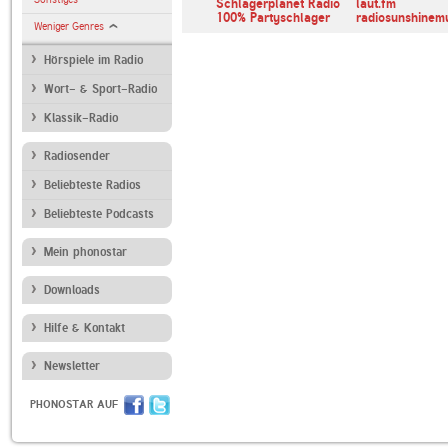
Schlagerplanet Radio
laut.fm
100% Partyschlager
radiosunshinem
Weniger Genres
Hörspiele im Radio
Wort- & Sport-Radio
Klassik-Radio
Radiosender
Beliebteste Radios
Beliebteste Podcasts
Mein phonostar
Downloads
Hilfe & Kontakt
Newsletter
PHONOSTAR AUF