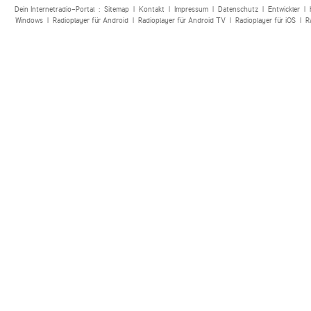
Dein Internetradio-Portal :
Sitemap
|
Kontakt
|
Impressum
|
Datenschutz
|
Entwickler
|
Windows
|
Radioplayer für Android
|
Radioplayer für Android TV
|
Radioplayer für iOS
|
R