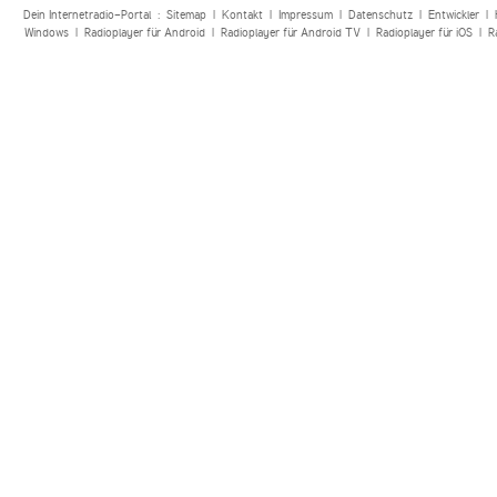
Dein Internetradio-Portal :
Sitemap
|
Kontakt
|
Impressum
|
Datenschutz
|
Entwickler
|
Windows
|
Radioplayer für Android
|
Radioplayer für Android TV
|
Radioplayer für iOS
|
R