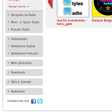
Weniger Genres
Hörspiele im Radio
ase.FM
GayFM
laut.fm eventarena-
Galaxie Belg
Wort- & Sport-Radio
hells_gate
Klassik-Radio
Radiosender
Beliebteste Radios
Beliebteste Podcasts
Mein phonostar
Downloads
Hilfe & Kontakt
Newsletter
PHONOSTAR AUF