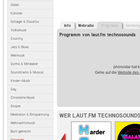
Oldies
Künstler
Schlager & Discofox
Info
Webradio
Programm
Sendun
Volksmusik
Programm von laut.fm technosounds
Country
Jazz & Blues
Weltmusik
Gothic & Mittelalter
phonostar hat k
Soundtracks & Musical
Gehe auf die
Website des
Kinder-Musik
Gay
Christliche Musik
Gospel
WER LAUT.FM TECHNOSOUNDS
Meditation & Entspannung
Weihnachtsmusik
Bunt gemischt
Sonstiges