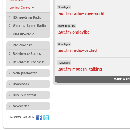
Sonstiges
Weniger Genres
laut.fm radio-zuversicht
Hörspiele im Radio
Bunt gemischt
Wort- & Sport-Radio
laut.fm ondavibe
Klassik-Radio
Sonstiges
Radiosender
laut.fm radio-orchid
Beliebteste Radios
Beliebteste Podcasts
Sonstiges
laut.fm modern-talking
Mein phonostar
Mehr Webr
Downloads
Hilfe & Kontakt
Newsletter
PHONOSTAR AUF