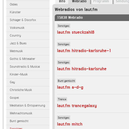
Info
Webradio
Programm
Sendun
Oldies
Webradios von laut.fm
Künstler
15838 Webradio
Schlager & Discofox
Sonstiges
Volksmusik
laut.fm stueckzahl8
Country
Jazz & Blues
Sonstiges
laut.fm hitradio-karlsruhe-1
Weltmusik
Gothic & Mittelalter
Sonstiges
Soundtracks & Musical
laut.fm hitradio-karlsruhe
Kinder-Musik
Bunt gemischt
Gay
laut.fm a-d-g
Christliche Musik
Gospel
Trance
laut.fm trancegalaxy
Meditation & Entspannung
Weihnachtsmusik
Sonstiges
Bunt gemischt
laut.fm mitch
Sonstiges