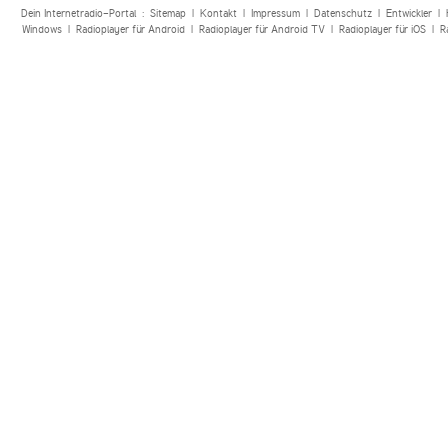
Dein Internetradio-Portal :
Sitemap
|
Kontakt
|
Impressum
|
Datenschutz
|
Entwickler
|
Windows
|
Radioplayer für Android
|
Radioplayer für Android TV
|
Radioplayer für iOS
|
R