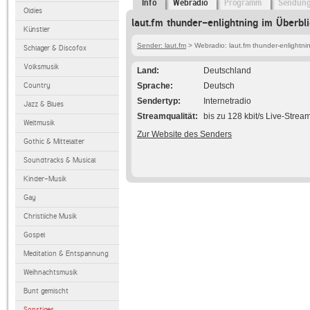
Info
Webradio
Programm
Sendun
Oldies
laut.fm thunder-enlightning im Überbl
Künstler
Sender: laut.fm
> Webradio: laut.fm thunder-enlightni
Schlager & Discofox
Volksmusik
Land
Deutschland
Country
Sprache
Deutsch
Sendertyp
Internetradio
Jazz & Blues
Streamqualität
bis zu 128 kbit/s Live-Strea
Weltmusik
Zur Website des Senders
Gothic & Mittelalter
Soundtracks & Musical
Kinder-Musik
Gay
Christliche Musik
Gospel
Meditation & Entspannung
Weihnachtsmusik
Bunt gemischt
Sonstiges