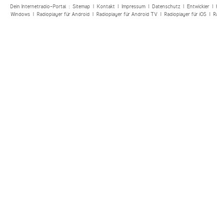
Dein Internetradio-Portal :
Sitemap
|
Kontakt
|
Impressum
|
Datenschutz
|
Entwickler
|
Windows
|
Radioplayer für Android
|
Radioplayer für Android TV
|
Radioplayer für iOS
|
R