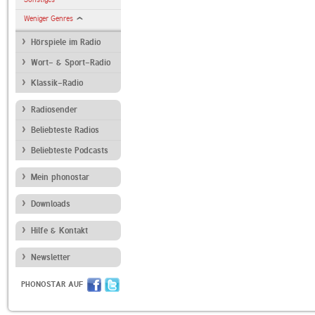
Weniger Genres
Hörspiele im Radio
Wort- & Sport-Radio
Klassik-Radio
Radiosender
Beliebteste Radios
Beliebteste Podcasts
Mein phonostar
Downloads
Hilfe & Kontakt
Newsletter
PHONOSTAR AUF