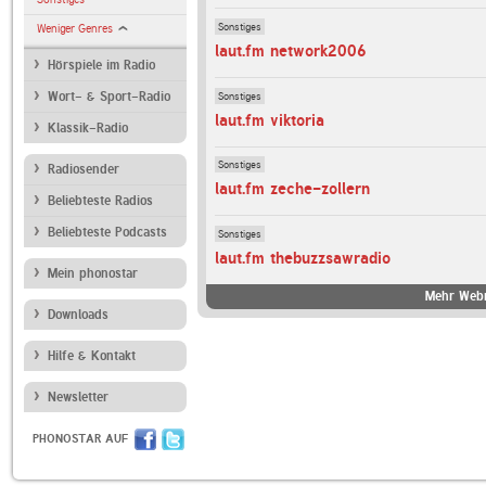
Sonstiges
Weniger Genres
laut.fm network2006
Hörspiele im Radio
Sonstiges
Wort- & Sport-Radio
laut.fm viktoria
Klassik-Radio
Sonstiges
Radiosender
laut.fm zeche-zollern
Beliebteste Radios
Beliebteste Podcasts
Sonstiges
laut.fm thebuzzsawradio
Mein phonostar
Mehr Webr
Downloads
Hilfe & Kontakt
Newsletter
PHONOSTAR AUF