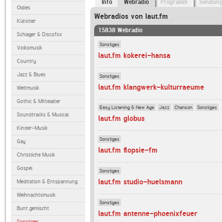
Info
Webradio
Programm
Sendun
Oldies
Webradios von laut.fm
Künstler
15838 Webradio
Schlager & Discofox
Sonstiges
Volksmusik
laut.fm kokerei-hansa
Country
Jazz & Blues
Sonstiges
laut.fm klangwerk-kulturraeume
Weltmusik
Gothic & Mittelalter
Easy Listening & New Age
Jazz
Chanson
Sonstiges
Soundtracks & Musical
laut.fm globus
Kinder-Musik
Sonstiges
Gay
laut.fm flopsie-fm
Christliche Musik
Gospel
Sonstiges
laut.fm studio-huelsmann
Meditation & Entspannung
Weihnachtsmusik
Sonstiges
Bunt gemischt
laut.fm antenne-phoenixfeuer
Sonstiges