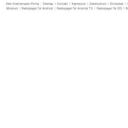
Dein Internetradio-Portal :
Sitemap
|
Kontakt
|
Impressum
|
Datenschutz
|
Entwickler
|
Windows
|
Radioplayer für Android
|
Radioplayer für Android TV
|
Radioplayer für iOS
|
R