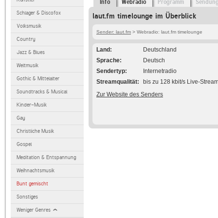
Info
Webradio
Programm
Sendun
Schlager & Discofox
laut.fm timelounge im Überblick
Volksmusik
Sender: laut.fm
> Webradio: laut.fm timelounge
Country
Land
Deutschland
Jazz & Blues
Sprache
Deutsch
Weltmusik
Sendertyp
Internetradio
Gothic & Mittelalter
Streamqualität
bis zu 128 kbit/s Live-Strea
Soundtracks & Musical
Zur Website des Senders
Kinder-Musik
Gay
Christliche Musik
Gospel
Meditation & Entspannung
Weihnachtsmusik
Bunt gemischt
Sonstiges
Weniger Genres