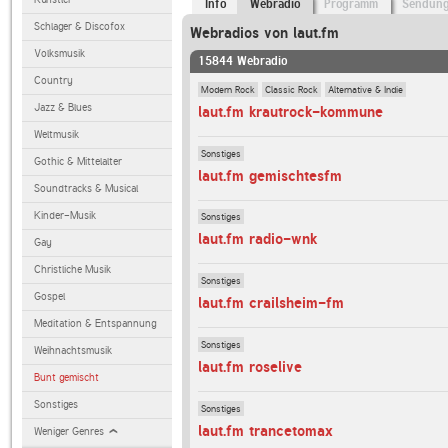
Info
Webradio
Programm
Sendun
Schlager & Discofox
Webradios von laut.fm
Volksmusik
15844 Webradio
Country
Modern Rock
Classic Rock
Alternative & Indie
Jazz & Blues
laut.fm krautrock-kommune
Weltmusik
Sonstiges
Gothic & Mittelalter
laut.fm gemischtesfm
Soundtracks & Musical
Kinder-Musik
Sonstiges
laut.fm radio-wnk
Gay
Christliche Musik
Sonstiges
Gospel
laut.fm crailsheim-fm
Meditation & Entspannung
Sonstiges
Weihnachtsmusik
laut.fm roselive
Bunt gemischt
Sonstiges
Sonstiges
laut.fm trancetomax
Weniger Genres