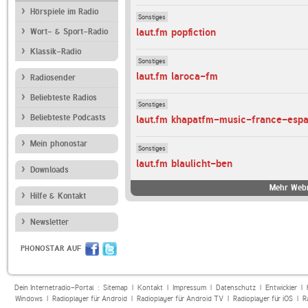
Hörspiele im Radio
Sonstiges
laut.fm popfiction
Wort- & Sport-Radio
Klassik-Radio
Sonstiges
laut.fm laroca-fm
Radiosender
Beliebteste Radios
Sonstiges
Beliebteste Podcasts
laut.fm khapatfm-music-france-esp
Mein phonostar
Sonstiges
laut.fm blaulicht-ben
Downloads
Mehr Webr
Hilfe & Kontakt
Newsletter
PHONOSTAR AUF
Dein Internetradio-Portal :
Sitemap
|
Kontakt
|
Impressum
|
Datenschutz
|
Entwickler
|
Windows
|
Radioplayer für Android
|
Radioplayer für Android TV
|
Radioplayer für iOS
|
R