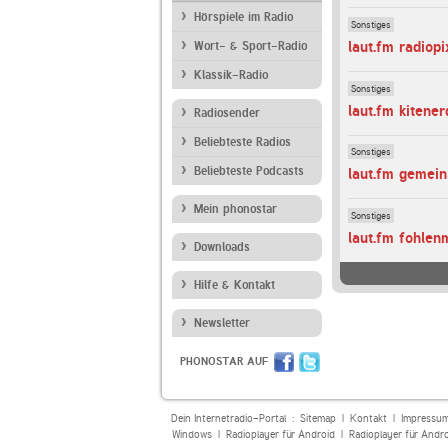
Hörspiele im Radio
Sonstiges
laut.fm radiop
Wort- & Sport-Radio
Klassik-Radio
Sonstiges
laut.fm kitene
Radiosender
Beliebteste Radios
Sonstiges
Beliebteste Podcasts
laut.fm gemei
Mein phonostar
Sonstiges
laut.fm fohlen
Downloads
Hilfe & Kontakt
Newsletter
PHONOSTAR AUF
Dein Internetradio-Portal :
Sitemap
|
Kontakt
|
Impressu
Windows
|
Radioplayer für Android
|
Radioplayer für Andr