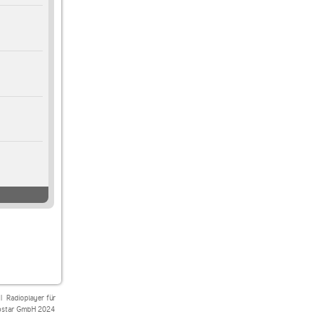
|
Radioplayer für
star GmbH 2024