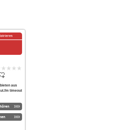
istrieren
 bieten aus
ut.fm timeout
nhören
men