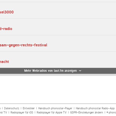
ixel3000
rd-radio
nsam-gegen-rechts-festival
macht
Mehr Webradios von laut.fm anzeigen
m
|
Datenschutz
|
Entwickler
|
Handbuch phonostar-Player
|
Handbuch phonostar Radio-App
oid TV
|
Radioplayer für iOS
|
Radioplayer für Apple TV
|
GDPR-Einstellungen ändern
| © phono