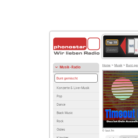
B
WDR
Top 10
K
4
Zuletzt
Home
>
Musik
>
Bunt ge
Musik-Radio
Bunt gemischt
Konzerte & Live-Musik
Pop
Dance
Black Music
Rock
Oldies
© laut.fm
Künstler