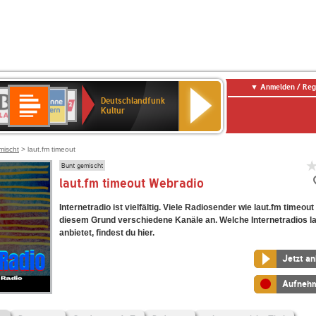
Anmelden / Reg
Deutschlandfunk
R-
ANTENNE
Deutschlandfunk
80er
SWR3
NDR
WDR
SWR
Deutschlandfunk
Kultur
LASSIK
BAYERN
90er
2
2
Kultur
Kultur
OLDIE
ANTENNE
mischt
> laut.fm timeout
Bunt gemischt
laut.fm timeout Webradio
Internetradio ist vielfältig. Viele Radiosender wie laut.fm timeout
diesem Grund verschiedene Kanäle an. Welche Internetradios la
anbietet, findest du hier.
Jetzt a
Aufneh