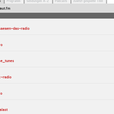
o
Programm
Sendungen A-Z
Podcasts
zuletzt gespielte Titel
aut.fm
-saeaen-das-radio
wo
se_tunes
c-radio
fo
alast