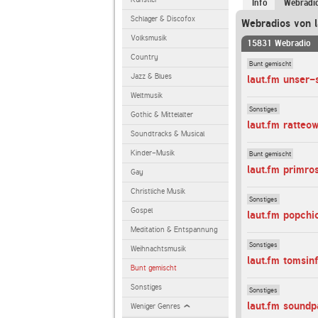
Info
Webradi
Schlager & Discofox
Webradios von l
Volksmusik
15831 Webradio
Country
Bunt gemischt
Jazz & Blues
laut.fm unser
Weltmusik
Sonstiges
Gothic & Mittelalter
laut.fm ratteo
Soundtracks & Musical
Kinder-Musik
Bunt gemischt
laut.fm primro
Gay
Christliche Musik
Sonstiges
Gospel
laut.fm popchi
Meditation & Entspannung
Sonstiges
Weihnachtsmusik
laut.fm tomsin
Bunt gemischt
Sonstiges
Sonstiges
laut.fm soundp
Weniger Genres