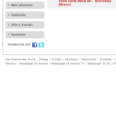
siek
Radio Vaticana
Radio Santa Maria dei
Blechradio
Miracoli
Mein phonostar
Downloads
Hilfe & Kontakt
Newsletter
PHONOSTAR AUF
Dein Internetradio-Portal :
Sitemap
|
Kontakt
|
Impressum
|
Datenschutz
|
Entwickler
|
Windows
|
Radioplayer für Android
|
Radioplayer für Android TV
|
Radioplayer für iOS
|
R