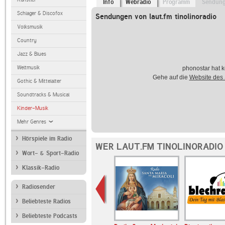
Info
Webradio
Programm
Sendun
Schlager & Discofox
Sendungen von laut.fm tinolinoradio
Volksmusik
Country
Jazz & Blues
Weltmusik
phonostar hat k
Gehe auf die
Website des
Gothic & Mittelalter
Soundtracks & Musical
Kinder-Musik
Mehr Genres
Hörspiele im Radio
WER LAUT.FM TINOLINORADIO
Wort- & Sport-Radio
Klassik-Radio
Radiosender
Beliebteste Radios
Beliebteste Podcasts