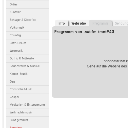
Oldies
Künstler
Schlager & Discofox
Info
Webradio
Programm
Sendun
Volksmusik
Programm von laut.fm tmnt943
Country
Jazz & Blues
Weltmusik
Gothic & Mittelalter
phonostar hat k
Soundtracks & Musical
Gehe auf die
Website des
Kinder-Musik
Gay
Christliche Musik
Gospel
Meditation & Entspannung
Weihnachtsmusik
Bunt gemischt
Sonstiges