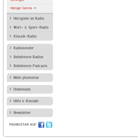
Weniger Genres
Hörspiele im Radio
Wort- & Sport-Radio
Klassik-Radio
Radiosender
Beliebteste Radios
Beliebteste Podcasts
Mein phonostar
Downloads
Hilfe & Kontakt
Newsletter
PHONOSTAR AUF