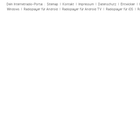
Dein Internetradio-Portal :
Sitemap
|
Kontakt
|
Impressum
|
Datenschutz
|
Entwickler
|
Windows
|
Radioplayer für Android
|
Radioplayer für Android TV
|
Radioplayer für iOS
|
R