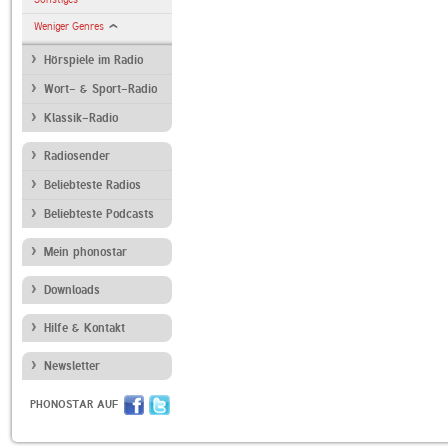
Weniger Genres
Hörspiele im Radio
Wort- & Sport-Radio
Klassik-Radio
Radiosender
Beliebteste Radios
Beliebteste Podcasts
Mein phonostar
Downloads
Hilfe & Kontakt
Newsletter
PHONOSTAR AUF