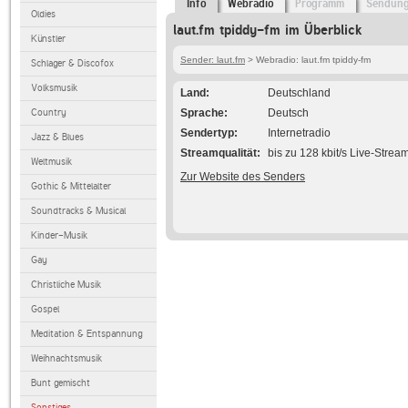
Info
Webradio
Programm
Sendun
Oldies
laut.fm tpiddy-fm im Überblick
Künstler
Sender: laut.fm
> Webradio: laut.fm tpiddy-fm
Schlager & Discofox
Volksmusik
Land
Deutschland
Country
Sprache
Deutsch
Sendertyp
Internetradio
Jazz & Blues
Streamqualität
bis zu 128 kbit/s Live-Strea
Weltmusik
Zur Website des Senders
Gothic & Mittelalter
Soundtracks & Musical
Kinder-Musik
Gay
Christliche Musik
Gospel
Meditation & Entspannung
Weihnachtsmusik
Bunt gemischt
Sonstiges