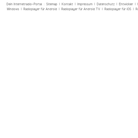
Dein Internetradio-Portal :
Sitemap
|
Kontakt
|
Impressum
|
Datenschutz
|
Entwickler
|
Windows
|
Radioplayer für Android
|
Radioplayer für Android TV
|
Radioplayer für iOS
|
R