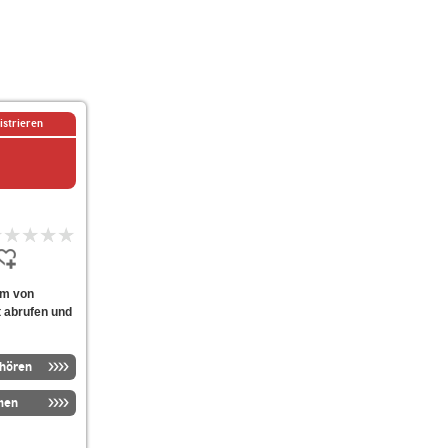
istrieren
orm von
t abrufen und
nhören
men