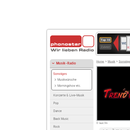
B
WDR
Top 10
K
4
Zuletzt
Home
>
Musik
>
Sonstig
Musik-Radio
Sonstiges
Musikwünsche
Morningshow etc.
Konzerte & Live-Musik
Pop
Dance
Black Music
© laut.fm
Rock