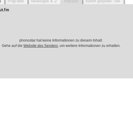
o
Programm
Sendungen A-Z
Podcasts
zuletzt gespielte Titel
ut.fm
phonostar hat keine Informationen zu diesem Inhalt.
Gehe auf die
Website des Senders
, um weitere Informationen zu erhalten.