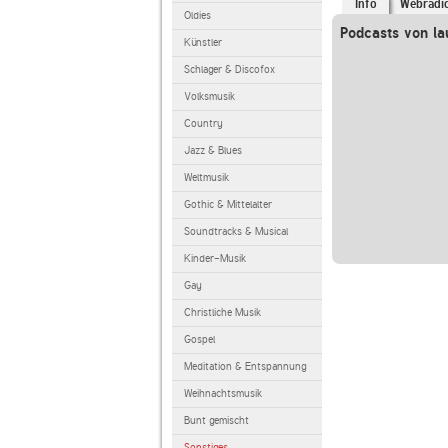
Info
Webradi
Oldies
Podcasts von la
Künstler
Schlager & Discofox
Volksmusik
Country
Jazz & Blues
Weltmusik
Gothic & Mittelalter
Soundtracks & Musical
Kinder-Musik
Gay
Christliche Musik
Gospel
Meditation & Entspannung
Weihnachtsmusik
Bunt gemischt
Sonstiges