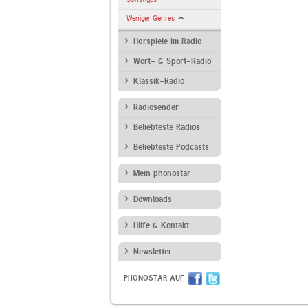
Weniger Genres
Hörspiele im Radio
Wort- & Sport-Radio
Klassik-Radio
Radiosender
Beliebteste Radios
Beliebteste Podcasts
Mein phonostar
Downloads
Hilfe & Kontakt
Newsletter
PHONOSTAR AUF