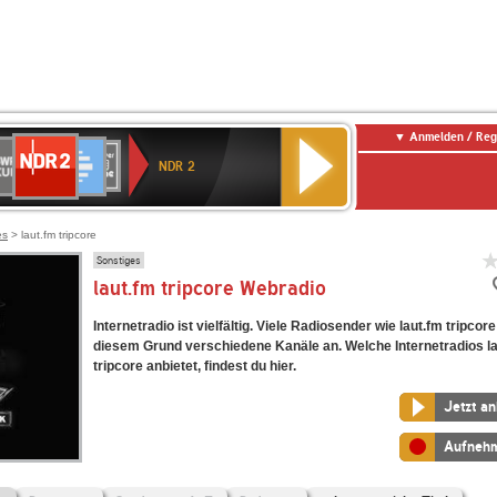
Anmelden / Reg
NDR
WR
Deutschlandfunk
SWR3
WDR
BR-
Deutschlandfunk
ANTENNE
80er
2
NDR 2
ltur
4
KLASSIK
Kultur
BAYERN
90er
OLDIE
ANTENNE
es
> laut.fm tripcore
Sonstiges
laut.fm tripcore Webradio
Internetradio ist vielfältig. Viele Radiosender wie laut.fm tripcor
diesem Grund verschiedene Kanäle an. Welche Internetradios l
tripcore anbietet, findest du hier.
Jetzt a
Aufneh