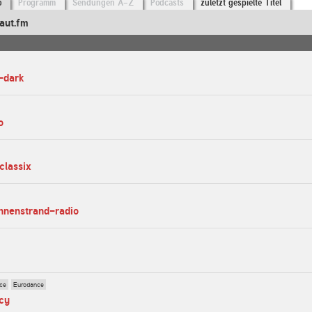
o
Programm
Sendungen A-Z
Podcasts
zuletzt gespielte Titel
aut.fm
e-dark
o
classix
nnenstrand-radio
ce
Eurodance
acy