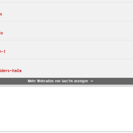
rs
io
0-1
iders-italia
Mehr Webradios von laut.fm anzeigen