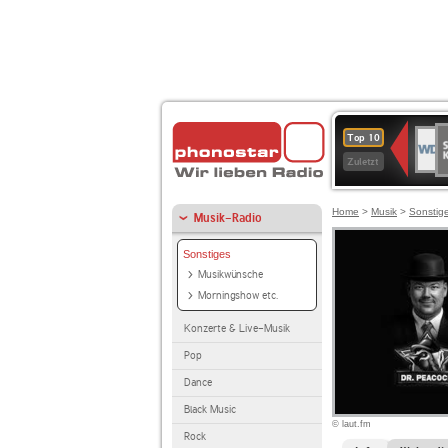
S
WDR
Top 10
Ku
2
Zuletzt
Home
>
Musik
>
Sonstig
Musik-Radio
Sonstiges
Musikwünsche
Morningshow etc.
Konzerte & Live-Musik
Pop
Dance
Black Music
© laut.fm
Rock