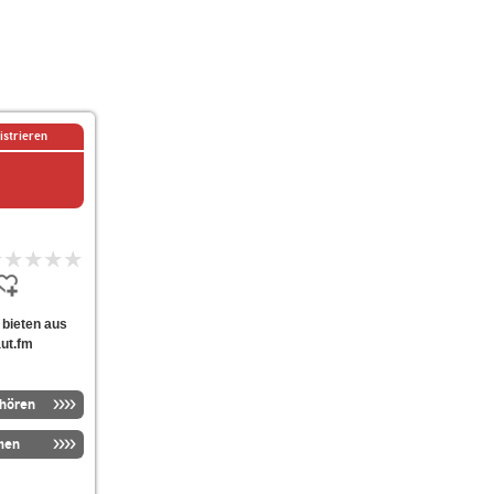
istrieren
e bieten aus
aut.fm
nhören
men