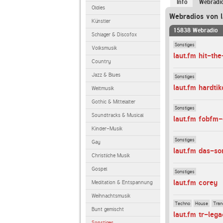
Info
Webradi
Oldies
Webradios von l
Künstler
15838 Webradio
Schlager & Discofox
Sonstiges
Volksmusik
laut.fm hit-th
Country
Jazz & Blues
Sonstiges
laut.fm hardtik
Weltmusik
Gothic & Mittelalter
Sonstiges
Soundtracks & Musical
laut.fm fobfm-
Kinder-Musik
Sonstiges
Gay
laut.fm das-so
Christliche Musik
Gospel
Sonstiges
laut.fm corey
Meditation & Entspannung
Weihnachtsmusik
Techno
House
Tran
Bunt gemischt
laut.fm tr-leg
Sonstiges