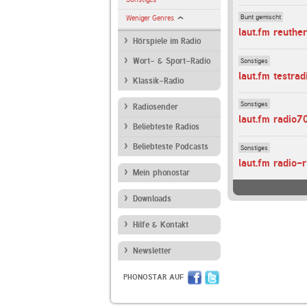
Bunt gemischt
Weniger Genres
laut.fm reuthe
Hörspiele im Radio
Sonstiges
Wort- & Sport-Radio
laut.fm testrad
Klassik-Radio
Sonstiges
Radiosender
laut.fm radio7
Beliebteste Radios
Beliebteste Podcasts
Sonstiges
laut.fm radio-r
Mein phonostar
Downloads
Hilfe & Kontakt
Newsletter
PHONOSTAR AUF