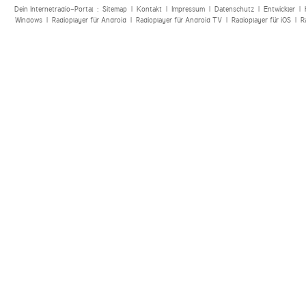
Dein Internetradio-Portal :
Sitemap
|
Kontakt
|
Impressum
|
Datenschutz
|
Entwickler
|
Windows
|
Radioplayer für Android
|
Radioplayer für Android TV
|
Radioplayer für iOS
|
R