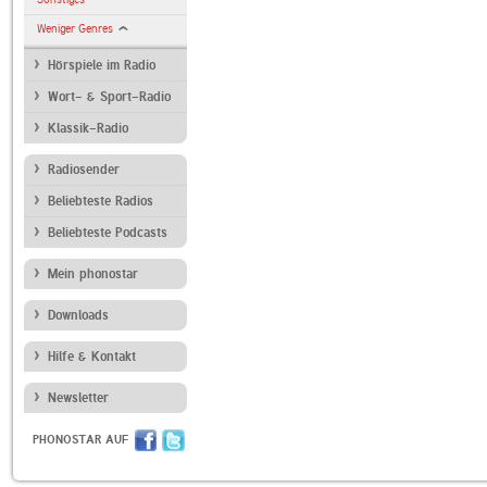
Weniger Genres
Hörspiele im Radio
Wort- & Sport-Radio
Klassik-Radio
Radiosender
Beliebteste Radios
Beliebteste Podcasts
Mein phonostar
Downloads
Hilfe & Kontakt
Newsletter
PHONOSTAR AUF