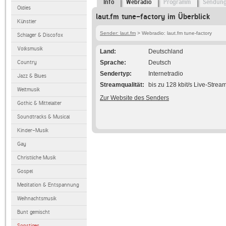
Info
Webradio
Programm
Sendun
Oldies
laut.fm tune-factory im Überblick
Künstler
Sender: laut.fm
> Webradio: laut.fm tune-factory
Schlager & Discofox
Volksmusik
Land
Deutschland
Country
Sprache
Deutsch
Sendertyp
Internetradio
Jazz & Blues
Streamqualität
bis zu 128 kbit/s Live-Strea
Weltmusik
Zur Website des Senders
Gothic & Mittelalter
Soundtracks & Musical
Kinder-Musik
Gay
Christliche Musik
Gospel
Meditation & Entspannung
Weihnachtsmusik
Bunt gemischt
Sonstiges