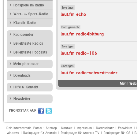
Hörspiele im Radio
Sonstiges
laut.fm echo
Wort- & Sport-Radio
Klassik-Radio
Bunt gemischt
laut.fm radio4bitburg
Radiosender
Beliebteste Radios
Sonstiges
Beliebteste Podcasts
laut.fm radio-106
Mein phonostar
Sonstiges
laut.fm radio-schwedt-oder
Downloads
Mehr Webr
Hilfe & Kontakt
Newsletter
PHONOSTAR AUF
Dein Internetradio-Portal :
Sitemap
|
Kontakt
|
Impressum
|
Datenschutz
|
Entwickler
|
Windows
|
Radioplayer für Android
|
Radioplayer für Android TV
|
Radioplayer für iOS
|
R