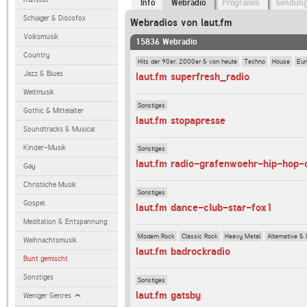
Info
Webradio
Programm
Sendun
Schlager & Discofox
Webradios von laut.fm
Volksmusik
15836 Webradio
Country
Hits der 90er, 2000er & von heute
Techno
House
Eur
Jazz & Blues
laut.fm superfresh_radio
Weltmusik
Sonstiges
Gothic & Mittelalter
laut.fm stopapresse
Soundtracks & Musical
Kinder-Musik
Sonstiges
laut.fm radio-grafenwoehr-hip-hop-c
Gay
Christliche Musik
Sonstiges
Gospel
laut.fm dance-club-star-fox1
Meditation & Entspannung
Modern Rock
Classic Rock
Heavy Metal
Alternative & 
Weihnachtsmusik
laut.fm badrockradio
Bunt gemischt
Sonstiges
Sonstiges
laut.fm gatsby
Weniger Genres