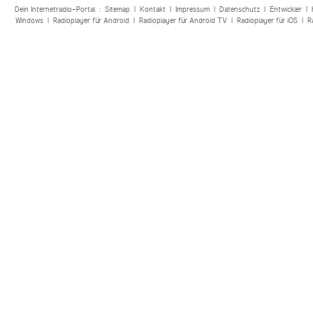
Dein Internetradio-Portal :
Sitemap
|
Kontakt
|
Impressum
|
Datenschutz
|
Entwickler
|
Windows
|
Radioplayer für Android
|
Radioplayer für Android TV
|
Radioplayer für iOS
|
R