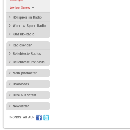
Weniger Genres
Hörspiele im Radio
Wort- & Sport-Radio
Klassik-Radio
Radiosender
Beliebteste Radios
Beliebteste Podcasts
Mein phonostar
Downloads
Hilfe & Kontakt
Newsletter
PHONOSTAR AUF