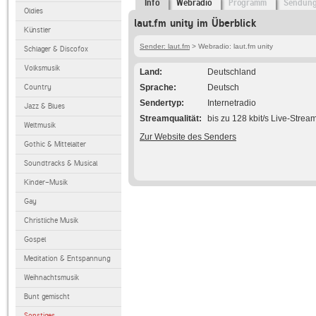
Info
Webradio
Programm
Sendun
Oldies
laut.fm unity im Überblick
Künstler
Sender: laut.fm
> Webradio: laut.fm unity
Schlager & Discofox
Volksmusik
Land
Deutschland
Country
Sprache
Deutsch
Sendertyp
Internetradio
Jazz & Blues
Streamqualität
bis zu 128 kbit/s Live-Strea
Weltmusik
Zur Website des Senders
Gothic & Mittelalter
Soundtracks & Musical
Kinder-Musik
Gay
Christliche Musik
Gospel
Meditation & Entspannung
Weihnachtsmusik
Bunt gemischt
Sonstiges