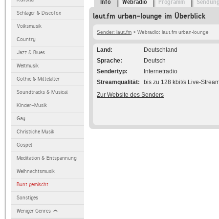
Info
Webradio
Programm
Sendun
Schlager & Discofox
laut.fm urban-lounge im Überblick
Volksmusik
Sender: laut.fm
> Webradio: laut.fm urban-lounge
Country
Land
Deutschland
Jazz & Blues
Sprache
Deutsch
Weltmusik
Sendertyp
Internetradio
Gothic & Mittelalter
Streamqualität
bis zu 128 kbit/s Live-Strea
Soundtracks & Musical
Zur Website des Senders
Kinder-Musik
Gay
Christliche Musik
Gospel
Meditation & Entspannung
Weihnachtsmusik
Bunt gemischt
Sonstiges
Weniger Genres