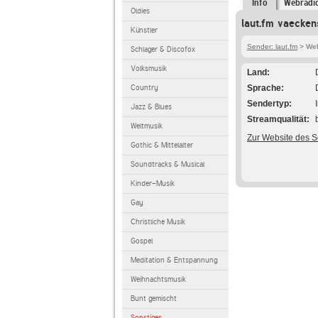
Info
Webradi
Oldies
laut.fm vaecken
Künstler
Sender: laut.fm
> Web
Schlager & Discofox
Volksmusik
Land
Country
Sprache
Sendertyp
Jazz & Blues
Streamqualität
Weltmusik
Zur Website des 
Gothic & Mittelalter
Soundtracks & Musical
Kinder-Musik
Gay
Christliche Musik
Gospel
Meditation & Entspannung
Weihnachtsmusik
Bunt gemischt
Sonstiges