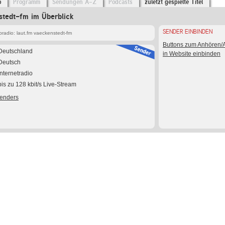
o
Programm
Sendungen A-Z
Podcasts
zuletzt gespielte Titel
stedt-fm im Überblick
SENDER EINBINDEN
radio: laut.fm vaeckenstedt-fm
Buttons zum Anhören
Deutschland
in Website einbinden
Deutsch
Internetradio
bis zu 128 kbit/s Live-Stream
Senders