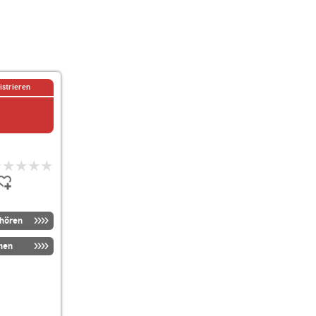
istrieren
nhören
men