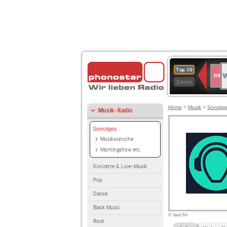
W
SWR
Top 10
4
Zuletzt
Home
>
Musik
>
Sonstig
Musik-Radio
Sonstiges
Musikwünsche
Morningshow etc.
Konzerte & Live-Musik
Pop
Dance
Black Music
© laut.fm
Rock