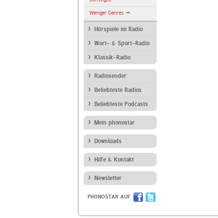
Weniger Genres
Hörspiele im Radio
Wort- & Sport-Radio
Klassik-Radio
Radiosender
Beliebteste Radios
Beliebteste Podcasts
Mein phonostar
Downloads
Hilfe & Kontakt
Newsletter
PHONOSTAR AUF